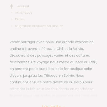
Accueil
Amériques
Pérou
La grande exploration andine
Venez partager avec nous une grande exploration
andine à travers le Pérou, le Chili et la Bolivie,
découvrant des paysages variés et des cultures
fascinantes. Ce voyage nous mène du nord du Chili,
en passant par le sud Lipez et le fantastique salar
d'Uyuni, jusqu'au lac Titicaca en Bolivie. Nous
continuons ensuite notre aventure au Pérou pour
atteindre le fabuleux Machu Picchu en apothéose.
En plein cœur des Andes, au carrefour des frontières
du Pérou, de la Bolivie et du Chili, s'étend un grand
Lire la suite