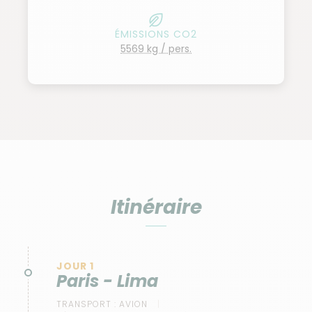
communautaires enrichissantes et des paysages à
couper le souffle. Une exploration andine
ÉMISSIONS CO2
inoubliable.
5569 kg / pers.
Itinéraire
JOUR 1
Paris - Lima
TRANSPORT :
AVION