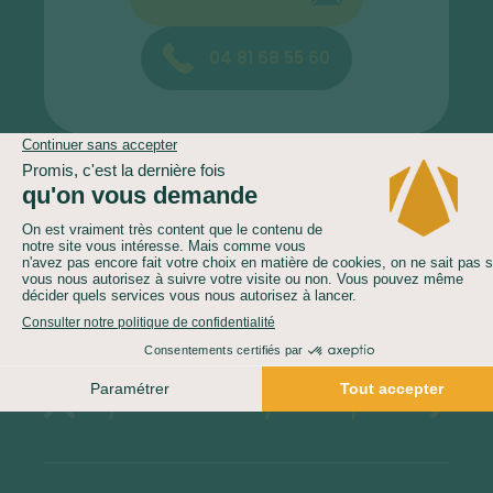
04 81 68 55 60
Le prix comprend
Le prix ne comprend pas