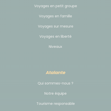
Voyages en petit groupe
Hôtel ANDARIEGO
: Au cœur de Cusco, proche de la
place d’Armes cette ancienne demeure coloniale
Voyages en famille
vous accueille dans une ambiance d’époque. Bois
Voyages sur mesure
vernis sculpté et tableaux témoignent de ce riche
passé, le tout au calme mais proche de tous les
Voyages en liberté
attraits de cette magnifique ville.
Niveaux
AGUAS CALIENTES
Hôtel INKA TOWN : Aguas Calientes est un petit
Atalante
village traversé par la rivière Urubamba et la voie
ferrée reliant Ollantaytambo. Difficile donc de
Qui sommes-nous ?
trouver un véritable havre de paix. Cet hôtel situé
Notre équipe
en plein centre propose tous les services utiles (Wi
Fi) et se trouve à deux pas de la gare, des sources
Tourisme responsable
d’eau chaude ou encore du terminal de bus pour