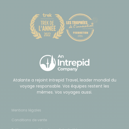
horaires de vol peuvent être différents des
informations mentionnées ci-dessus.
Type de transports utilisés :
Vols intérieurs.
Minibus.
Bus de ligne.
Train.
4x4.
Atalante a rejoint Intrepid Travel, leader mondial du
Bateau
voyage responsable. Vos équipes restent les
mêmes. Vos voyages aussi.
Type de portage :
Mentions légales
portage par véhicules.
Conditions de vente