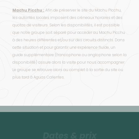
Machu Picchu :
Afin de préserver le site du Machu Picchu,
les autorités locales imposent des créneaux horaires et des
quotas de visiteurs. Selon les disponibilités, il est possible
que notre groupe soit séparé pour accéder au Machu Picchu
à des heures différentes et/ou sur des circuits distincts. Dans
cette situation et pour garantir une expérience fluide, un
guide supplémentaire (francophone ou anglophone selon la
disponibilité) assure alors la visite pour nous accompagner.
Le groupe se retrouve alors au complet à la sortie du site ou
plus tard à Aguas Calientes.
Dates & prix