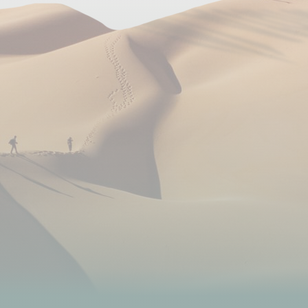
avec son jardin privatif et ses chambres simples
mais décorés avec soin. Le WIFI est gratuit dans
toutes les chambres.
UYUNI
Hôtel MAGIA DE UYUNI : vous êtes situé proche du
centre de la ville avec toutes les commodités
nécessaires avant de partir à la découverte du Sud
Lipez.
POTOSI
Hostal CERRO RICO : située sur les hauteurs de
Potosi, cette hostal vous accueille avec tout le
confort nécessaire pour un agréable séjour.