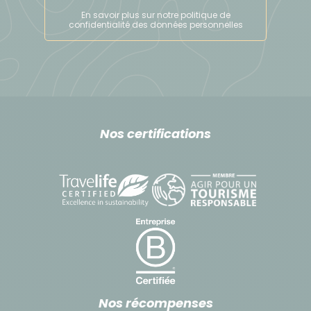
Déplacement
En savoir plus sur notre politique de
confidentialité des données personnelles
TRANSPORT INTERNATIONAL
Au Pérou nous utilisons des vols réguliers au départ
de Paris. Vous volerez principalement avec les
compagnies Iberia, Air France/KLM. À l’aller ce sont,
pour la plupart, des vols de jour arrivant en fin de
journée avec une escale. Au retour, les vols sont de
Nos certifications
nuit avec une arrivée le lendemain en France. Seul
Iberia et LAN peuvent nous proposer des vols de nuit
à l’aller, avec une arrivée le jour 2 au matin. Quant à
Air France, leurs vols sont directs de Paris à Lima,
sans escale.
IMPORTANT : ces informations sont données à titre
indicatif. En fonction des disponibilités au moment
de votre inscription, les compagnies aériennes et
Nos récompenses