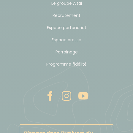
Le groupe Altaï
monter au Machu Picchu.
Recrutement
Heure et lieu de rendez-vous
Espace partenariat
Le nouvel aéroport de Lima (LIM) est officiellement
Espace presse
opérationnel depuis le 1er juin 2025. Voici le point de
Parrainage
rendez-vous avec le chauffeur ou le guide à
l'aéroport de Lima :
Programme fidélité
- Arrivées internationales à l'aéroport de
Lima :
Notre représentant local vous accueillera
juste devant la porte « Arrivées internationales »,
devant la porte 03, au premier étage, avec un
panneau « Atalante ». Si vous ne le trouvez pas,
veuillez appeler notre numéro d'urgence au +51
996055559 ou au +51 940512701 et attendre notre