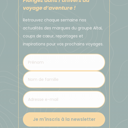
Plongez dans l’univers du
représentant local au module « Bureau
voyage d’aventure !
d'information » (module bleu) situé près de la porte
Retrouvez chaque semaine nos
02, au premier étage, juste derrière les escalators.
actualités des marques du groupe Altaï,
coups de cœur, reportages et
- Arrivées nationales
à l'aéroport de Lima :
Notre
inspirations pour vos prochains voyages.
représentant local vous accueillera juste devant la
porte « Arrivées nationales », devant la porte 01, au
premier étage, avec un panneau « Atalante ». Si
vous ne le trouvez pas, veuillez appeler notre
numéro d'urgence au +51 996055559 ou au +51
940512701 et attendre notre représentant local au
module « Bureau d'information » (module bleu)
situé près de la porte 02, au premier étage, juste
derrière les escalators.
Je m'inscris à la newsletter