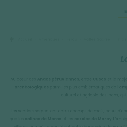
I
Accueil
Amériques
Pérou
Vallée Sacrée
Infos
L
Au cœur des
Andes péruviennes
, entre
Cusco
et le maj
archéologiques
parmi les plus emblématiques de l’
emp
culturel et agricole des Incas, qu
Les sentiers serpentent entre champs de maïs, cours d’eau 
que les
salines de Maras
et les
cercles de Moray
témoign
villages perchés complètent cette immersion dans un
P