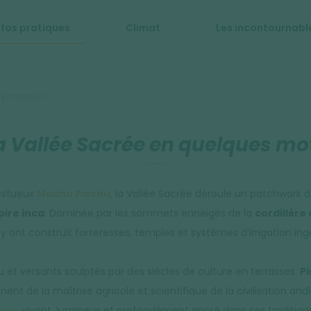
nfos pratiques
Climat
Les incontournabl
 pratiques
a Vallée Sacrée en quelques mo
estueux
Machu Picchu
, la Vallée Sacrée déroule un patchwork 
ire inca
. Dominée par les sommets enneigés de la
cordillère
i y ont construit forteresses, temples et systèmes d’irrigation ing
et versants sculptés par des siècles de culture en terrasses.
Pi
ent de la maîtrise agricole et scientifique de la civilisation a
érou
vivant, lumineux et profondément ancré dans ses traditions.