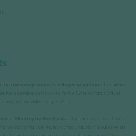
es
ts
de
terrasses agricoles
, de
villages quechuas
et de
sites
 de l’Urubamba
, cette vallée fertile fut le centre spirituel,
énieux encore visibles aujourd’hui.
sac
et
Ollantaytambo
dévoilent leur héritage inca, tandis
ndine. Les marchés colorés, les communautés tisseuses et les
 Entre histoire, nature et rencontres humaines, la
Vallée