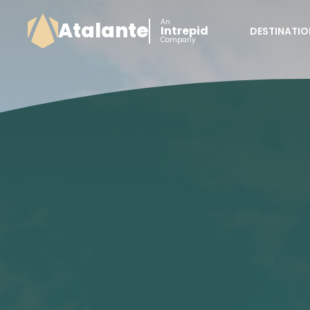
An
Atalante
Intrepid
DESTINATIO
Company