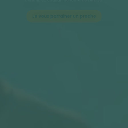
bénéficiez chacun de 100 € de remise.
Je veux parrainer un proche