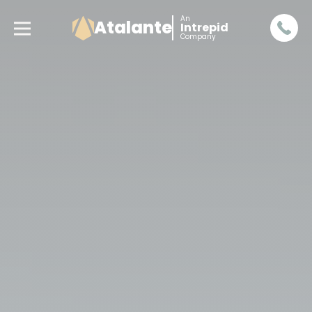
An
Atalante
Intrepid
Company