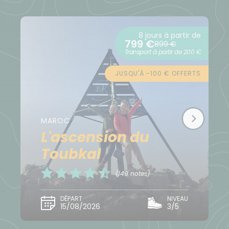
celui-ci n'a pas déjà eu lieu.
8 jours à partir de
799 €
899 €
Transport à partir de 200 €
JUSQU'À -100 € OFFERTS
MAROC
L'ascension du
Toubkal
(149 notes)
DÉPART
NIVEAU
15/08/2026
3/5