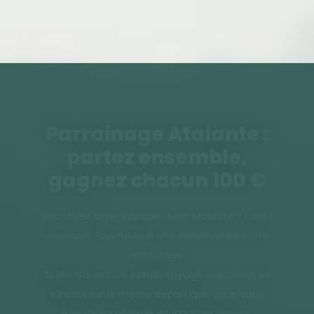
Parrainage Atalante :
partez ensemble,
gagnez chacun 100 €
Vous avez aimé voyager avec Atalante ? Faites
découvrir l’aventure à une personne de votre
entourage.
Si elle n’a encore jamais voyagé avec nous et
s’inscrit sur le même départ que vous, vous