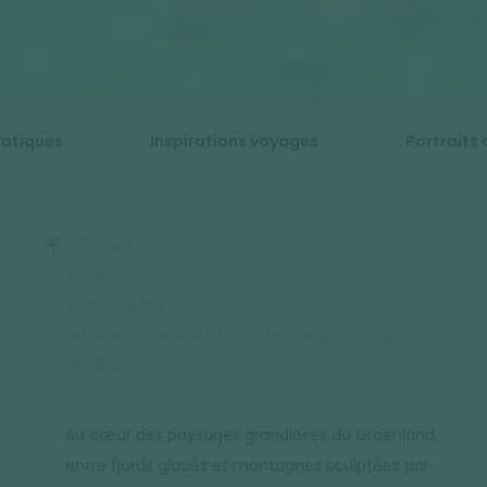
ratiques
Inspirations voyages
Portraits 
Accueil
Blog
Actus du trek
À la rencontre de Clément Legain, guide au
Groenland
Au cœur des paysages grandioses du Groenland,
entre fjords glacés et montagnes sculptées par