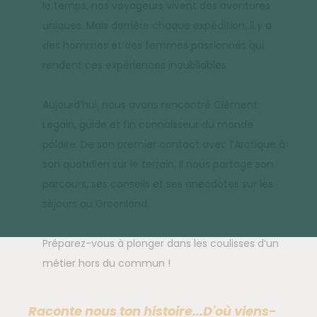
le temps, nos voyageurs vivent des aventures
uniques. Mais derrière chaque expédition, il y a
des hommes et des femmes passionnés qui
rendent ces expériences inoubliables.
Aujourd’hui, nous avons rencontré Clément
Legain, guide et fin connaisseur du monde
polaire. De son premier contact avec l’Arctique à
son quotidien sur le terrain, il nous partage son
parcours, ses conseils et ses anecdotes sur les
séjours au Groenland.
Préparez-vous à plonger dans les coulisses d’un
métier hors du commun !
Raconte nous ton histoire...D'où viens-