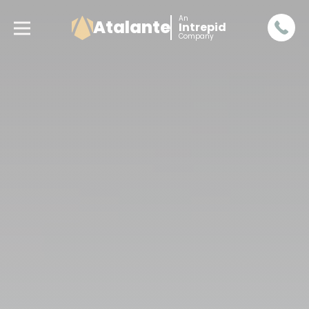
An
Atalante
Intrepid
Company