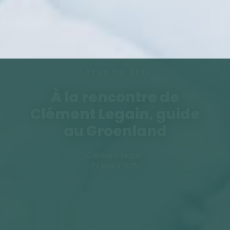
ACTUS DU TREK
À la rencontre de
Clément Legain, guide
au Groenland
Clément Legain
27 mars 2025