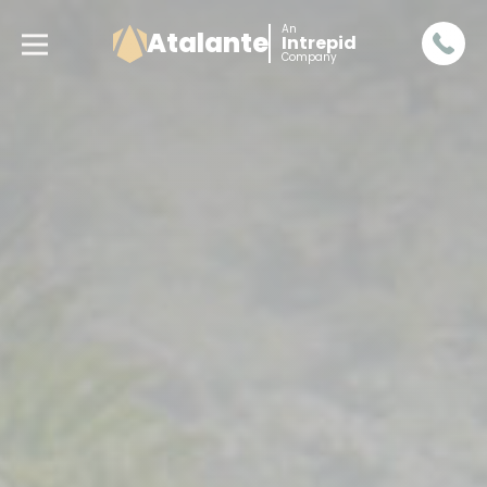
An
Atalante
Intrepid
Company