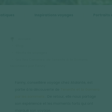
ratiques
Inspirations voyages
Portraits 
Accueil
Blog
Récits de voyages
Les îles Canaries, de Tenerife à la Gomera,
racontées par Fanny
Fanny, conseillère voyage chez Atalante, est
partie à la découverte de
Tenerife et la Gomera
par les sommets
. De retour, elle nous partage
son expérience et les moments forts qui ont
marqué son voyage.