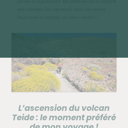
jamais vu auparavant. Ma préférée est la vipérine
des Canaries (ou tajinaste), avec de petites
fleurs rose et violette, un trésor vivant ! »
L’ascension du volcan
Teide : le moment préféré
de mon voyage !