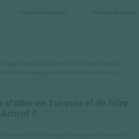
Inspirations voyages
Portraits de guides
e en Turquie par Alexandre : l’ascension du Mont Ararat
t chargé d’histoire qui culmine à 5 137 mètres d’altitude.
us raconte son voyage, les rencontres et les moments qui
 d'aller en Turquie et de faire
 Ararat ?
t arménien. Avec le contexte historique entre l’Arménie et