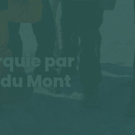
rquie par
 du Mont