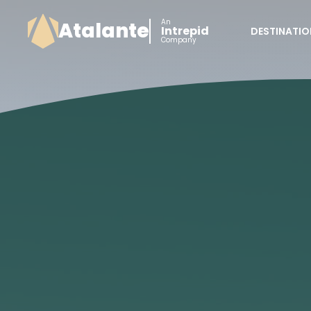
An
Atalante
Intrepid
DESTINATIO
Company