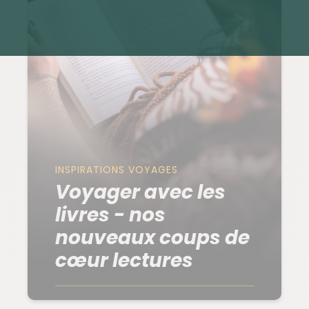
INSPIRATIONS VOYAGES
Voyager avec les
livres - nos
nouveaux coups de
cœur lectures