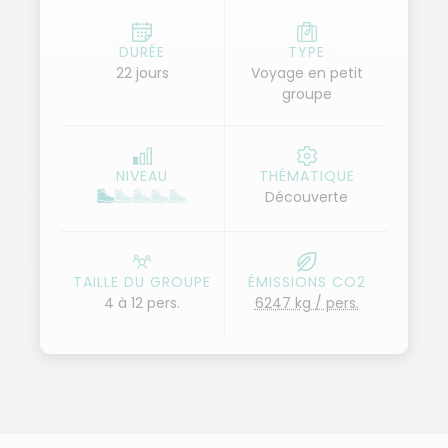
étape dans la Baie des Cochons, puis découvrons
Cienfuegos et Trinidad, réputées pour leurs centres
DURÉE
TYPE
22 jours
Voyage en petit
historiques d'architecture coloniale.
groupe
En passant par Sancti Spiritus et Camaguey, nous
atteignons la Sierra Maestra, la plus haute chaîne de
montagnes de l'île, où nous visitons l'ancien poste
NIVEAU
THÉMATIQUE
de commandement de Fidel Castro. Après la visite
Découverte
de Santiago de Cuba, nous randonnons au cœur
d'une végétation luxuriante, près de l'énigmatique
montagne tabulaire "Yunque" qui domine Baracoa.
TAILLE DU GROUPE
ÉMISSIONS CO2
Enfin, nous retournons vers l'ouest en faisant étape
4 à 12 pers.
6247 kg / pers.
par Holguin et Santa Clara, pour terminer notre
voyage à La Havane.
Ce voyage, avec ses nombreux trajets routiers, nous
permet de découvrir toutes les richesses de l'île
crocodile. Une aventure guidée par des experts