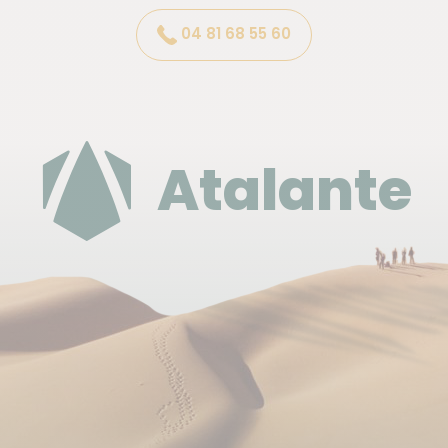
reste tout à fait correct et la différence de tarif est
04 81 68 55 60
réellement valable.
Si toutefois vous souhaitez un vol direct et/ou un
meilleur service à bord, n'hésitez pas à nous
demander un devis. C'est à vous de choisir !
Notre conseil : réserver au plus tôt.
Atalante
À noter : Air France ayant annulé ses rotations sur la
Havane le dimanche et le vendredi, il n'y a plus de
possibilité de vol direct aller/retour, ni aux dates
prévues, ni pour la durée prévue. Un vol direct
aller/retour reste possible (avec un probable
supplément) mais avec un départ la veille (le
samedi) et donc une nuit supplémentaire à la
Havane (à votre charge).
(informations indicatives et évolutives)