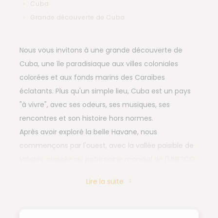
Cuba
Grande découverte de Cuba
Nous vous invitons à une grande découverte de
Cuba, une île paradisiaque aux villes coloniales
colorées et aux fonds marins des Caraïbes
éclatants. Plus qu'un simple lieu, Cuba est un pays
"à vivre", avec ses odeurs, ses musiques, ses
rencontres et son histoire hors normes.
Après avoir exploré la belle Havane, nous
commençons par l'ouest, avec la vallée paisible de
Viñales, classée au patrimoine mondial de l'UNESCO.
Ses "mogotes" (massifs karstiques) rappellent les
Lire la suite
paysages de la Chine du Sud. Nous profitons
également des plages caribéennes aux eaux
émeraude. Nous continuons vers l'est, avec une