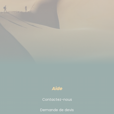
Budget & change
CHANGE :
La monnaie officielle est le peso cubain.
Depuis le 01/01/2021, Cuba a instauré une monnaie
unique : Le Peso cubain (CUP). 1€ = 25 CUP environ.
Le Peso convertible (CUC) qui était réservé aux
touristes est supprimé. Sachez qu'une taxe de 18%
est prélevée lorsque vous changez des dollars
américains. Ce n'est pas le cas pour les euros.
Vous pourrez donc échanger vos euros dans toutes
Aide
les villes touristiques (La Havane, Santiago, Trinidad,
etc...) et trouverez également des distributeurs
Contactez-nous
automatiques dans ces mêmes villes.
Demande de devis
Notez que les cartes de crédit américaines et