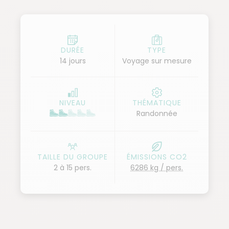
communauté paysanne de Mil Cumbres, au pied de
la Sierra del Rosario. Nous poursuivons notre
aventure dans la splendide vallée de Viñales,
célèbre pour ses champs de tabac entourés de
DURÉE
TYPE
14 jours
Voyage sur mesure
mogotes, formations géologiques rappelant
certains paysages d'Asie du Sud-Est. À pied, nous
nous baladons hors du temps, entre champs,
NIVEAU
THÉMATIQUE
petites fermes et séchoirs à tabac, à la rencontre
Randonnée
des paysans locaux.
Nous prenons ensuite la route vers l'est, avec une
étape caribéenne à Playa Larga, suivie d'une visite
TAILLE DU GROUPE
ÉMISSIONS CO2
de la belle ville coloniale de Cienfuegos. Notre
2 à 15 pers.
6286 kg / pers.
voyage continue jusqu'à Trinidad, joyau
d'architecture coloniale, connu pour son charme
légendaire et son ambiance festive. Après une
excursion dans les montagnes verdoyantes de