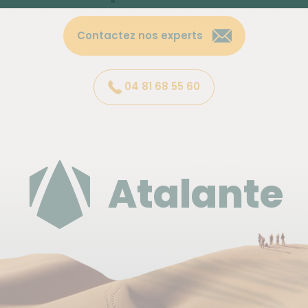
un duvet.
Contactez nos experts
En hôtel standard sur la base de chambre
double/twin ou triple avec sanitaires privés.
04 81 68 55 60
INFO "VÉRITÉ" :
Atalante
* Chambre triple : de manière générale à Cuba, il
est rarement possible de trouver des chambres
avec 3 lits ; le plus souvent c'est 1 chambre avec 1 lit
deux places et 1 lit d'appoint.
* A certaines étapes du circuit, les infrastructures
hôtelières offrent un confort plus simple que les
standards internationaux pour le même type de