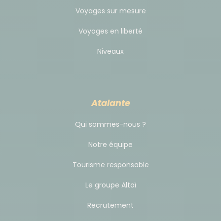
pourrez à nouveau faire le change en euros.
Voyages sur mesure
Notez que les cartes de crédit américaines et
Voyages en liberté
chèques de voyage American Express ne peuvent
Niveaux
être utilisés. Nous déconseillons également les
traveler's chèques, souvent difficiles à changer.
Pour connaître le taux de change en temps réel,
Atalante
nous vous conseillons de vous rendre sur le
site
www.xe.com
Qui sommes-nous ?
Notre équipe
Pourboires
Tourisme responsable
A Cuba, presque toute la population travaille en tant
Le groupe Altaï
que fonctionnaire d'état. Cela est valable pour les
chauffeurs, les guides locaux et votre guide. Leur
Recrutement
salaire est plus que symbolique et ne permet pas de