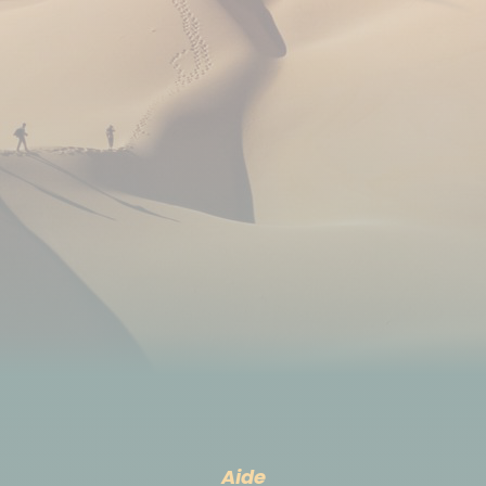
classement. Les hôtels ne sont par ailleurs pas
toujours bien entretenus (ascenseurs en panne,
problème d'eau chaude ...). Au vu de l'engouement
actuel pour Cuba, des changements d'hôtels,
indépendant de notre volonté, pourraient avoir lieu
de façon tardive, sur place.
Déplacement
Vous utiliserez les modes de déplacement suivant :
Voiture avec chauffeur
Pédestre
Nous pouvons nous occuper de votre transport
Aide