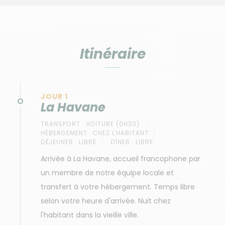
Topes de Collantes et une visite de la ville de Sancti
Spiritus, notre aventure se termine en bord de mer
sur un cayo paradisiaque. Nous retournons ensuite à
La Havane pour conclure notre voyage.
Itinéraire
JOUR 1
La Havane
TRANSPORT :
VOITURE (0H30)
HÉBERGEMENT :
CHEZ L'HABITANT
DÉJEUNER :
LIBRE
DÎNER :
LIBRE
Arrivée à La Havane, accueil francophone par
un membre de notre équipe locale et
transfert à votre hébergement. Temps libre
selon votre heure d'arrivée. Nuit chez
l'habitant dans la vieille ville.