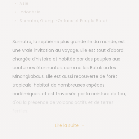
Asie
Indonésie
Sumatra, Orangs-Outans et Peuple Batak
Sumatra, la septième plus grande île du monde, est
une vraie invitation au voyage. Elle est tout d'abord
chargée d'histoire et habitée par des peuples aux
coutumes étonnantes, comme les Batak ou les
Minangkabaus. Elle est aussi recouverte de forêt
tropicale, habitat de nombreuses espèces
endémiques, et est traversée par la ceinture de feu,
d'où la présence de volcans actifs et de terres
fertiles.
Nous commençons notre voyage par Medan, la plus
Lire la suite
grande ville de l'île, avant de rallier le parc de
Gunung Leuser, célèbre pour ses orangs-outans qui