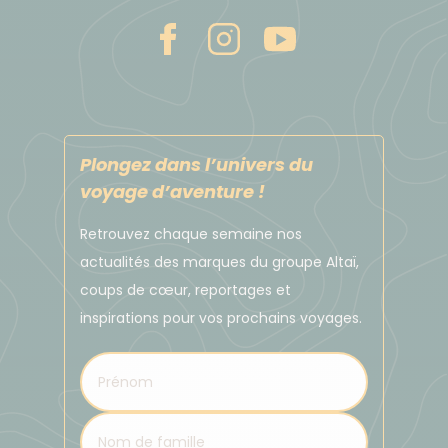
d'usage de donner un pourboire à votre guide et à
l'équipe locale.
Prévoir un budget de 100 à 120 € par participant
pour ce voyage (guide francophone, guides locaux,
cuisinier, porteurs...).
En aucun cas ces indications ne sont obligatoires, le
Plongez dans l’univers du
voyage d’aventure !
pourboire n'est pas un dû et n'est jamais un salaire.
En accord avec votre guide, il pourra se charger de
Retrouvez chaque semaine nos
répartir cette somme à l'ensemble de l'équipe de
actualités des marques du groupe Altaï,
manière équitable.
coups de cœur, reportages et
inspirations pour vos prochains voyages.