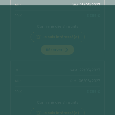
16/05/2027
DIM.
3 399 €
Confirmé dès 3 inscrits
Je suis intéressé(e)
Réserver
22/05/2027
SAM.
06/06/2027
DIM.
3 399 €
Confirmé dès 3 inscrits
Je suis intéressé(e)