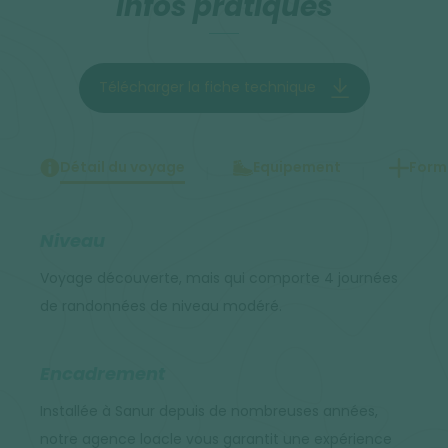
Infos pratiques
Télécharger la fiche technique
Détail du voyage
Equipement
Forma
Niveau
Voyage découverte, mais qui comporte 4 journées
de randonnées de niveau modéré.
Encadrement
Installée à Sanur depuis de nombreuses années,
notre agence loacle vous garantit une expérience