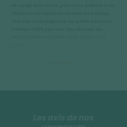
de voyage actif réussie, grâce à nos guides et à nos
infrastructures logistiques. Pendant votre voyage,
vous êtes accompagné par nos guides d’aventure,
mobilisés à 100% pour vous faire découvrir des
endroits insolites en pleine nature. Laissez-vous
guider…
Guide-accompagnateur local francophone.
Lire la suite
Guides locaux en complément pour certains
treks
Chauffeur non francophone pour les transferts.
Alimentation
Les avis de nos
La cuisine indonésienne est saine et équilibrée. La
base en est le riz. A chaque île correspond une