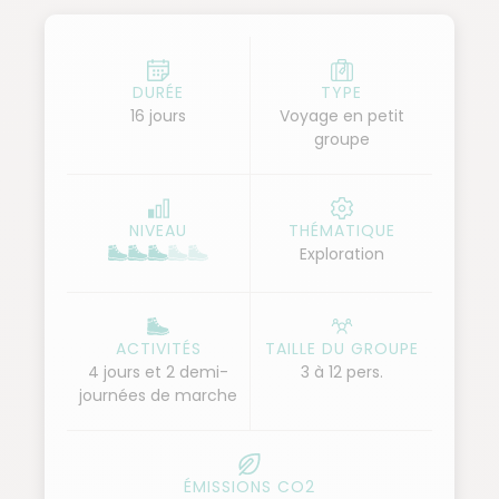
vivent protégés de l'exploitation forestière. Nous
partirons à la recherche de ces animaux mythiques
lors d'un trek de deux jours en pleine jungle
DURÉE
TYPE
16 jours
Voyage en petit
accompagnés de rangers du parc. Puis, nous
groupe
monterons au sommet du volcan Sibayak pour
admirer la vue sur la vallée de Berastagi, avant de
rejoindre l’île de Samosir située en plein cœur du lac
NIVEAU
THÉMATIQUE
Toba, au centre du pays Batak. Nous terminerons
Exploration
notre voyage par la découverte de régions très peu
fréquentées par les touristes en pays Minangkabau,
la sublime Vallée d'Harau et le lac Maninjau.
ACTIVITÉS
TAILLE DU GROUPE
4 jours et 2 demi-
3 à 12 pers.
journées de marche
ÉMISSIONS CO2