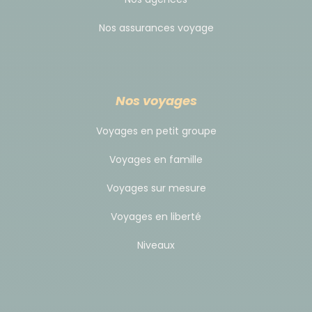
L'unité monétaire est la Rupiah.
Nos assurances voyage
A titre indicatif : 1 euro = ~ 15.500 Roupies
indonésienne.
Vous pouvez emporter des euros en liquide. À Bali et
à Java, on peut changer auprès des banques et des
Nos voyages
"Money Changers" (boutiques de change privées
Voyages en petit groupe
ayant une autorisation légale).
Vous pourrez utiliser votre carte de crédit dans de
Voyages en famille
nombreuses boutiques (mais le marchandage sera
Voyages sur mesure
moins bon).
Vous pouvez également retirer du liquide avec votre
Voyages en liberté
carte bancaire au distributeur automatique dans les
Niveaux
moyennes et grandes villes de l'archipel.
Attention:
Nous attirons votre attention sur certains "Money