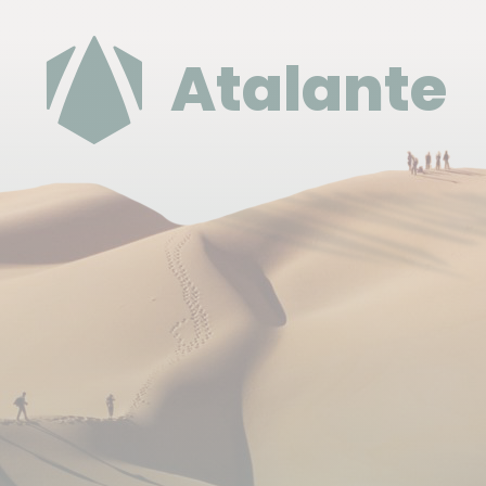
Nous pré achetons un stock de vols au départ de
Paris (allotements) sur ces différentes compagnies
Atalante
afin de vous garantir le plus longtemps possible les
meilleurs tarifs et la meilleure disponibilité. Les
départs de certaines villes de province sont
possibles, mais il s’agira essentiellement de pré-
acheminement depuis la province vers Paris.
IMPORTANT : ces informations sont données à titre
indicatif. En fonction des disponibilités au moment
de votre inscription, les compagnies aériennes et
horaires de vol peuvent être différents des
informations mentionnées ci-dessus.
Vous atterrissez à l'aéroport de Medan et repartez
par celui de Padang.