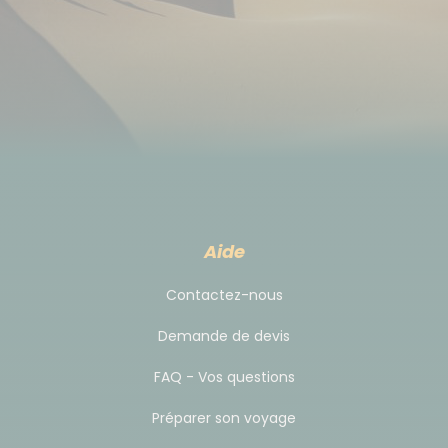
Adresse d'hébergement à l'étape du premier soir :
Hotel Casa Tejedor (
http://www.casatejedor.com/
),
Las Almunias de Rodellar, Huesca. Tél : + 34 974 318
686. Mail :
info@casatejedor.com
Parking pendant le circuit
Pendant la semaine, vous utilisez votre véhicule. Le
soir, vous pouvez stationner sur le parking de
Aide
l'hébergement.
Contactez-nous
Déplacement
Demande de devis
Véhicule personnel obligatoire
pour se rendre au
FAQ - Vos questions
départ/arrivée des canyons.
Préparer son voyage