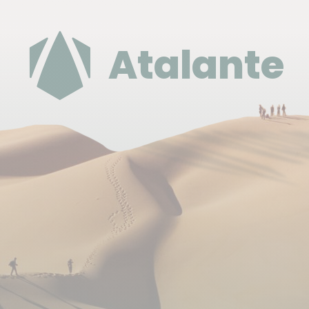
gauche direction Bierge. À Bierge, prendre direction
Rodellar. Las Almunias se situe 4 Km avant Rodellar.
Atalante
De Lannemezan (65), prendre la direction Espagne -
Tunnel d'Aragnouet-Bielsa, passer la frontière, aller à
Aïnsa, puis continuer jusqu'à Barbastro. Prendre la
direction Alquezar. Puis Bierge et Rodellar.
http://www.viamichelin.fr/web/Itineraires
Essence : il y a une station essence à Alquezar (où
vous vous rendez le J2 et le J5).
Dispersion
Fin du séjour le J07 après le petit déjeuner.
Se loger avant ou après le circuit