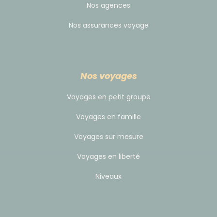
Pourboires
Nos agences
Il s'agit d'une pratique usuelle et non obligatoire.
Nos assurances voyage
Selon votre satisfaction à la fin de votre voyage, il
est d'usage de donner un pourboire à votre guide et
à l'équipe locale. Il doit être adapté en fonction du
Nos voyages
niveau de vie du pays et de la durée de votre
voyage. C'est votre geste d'appréciation par rapport
Voyages en petit groupe
à la prestation reçue.
Voyages en famille
Voyages sur mesure
Voyages en liberté
Niveaux