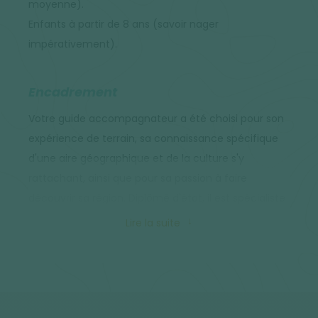
moyenne).
Enfants à partir de 8 ans (savoir nager
impérativement).
Encadrement
Votre guide accompagnateur a été choisi pour son
expérience de terrain, sa connaissance spécifique
d'une aire géographique et de la culture s'y
rattachant, ainsi que pour sa passion à faire
découvrir sa région. Diplômé d'état, il est spécialiste
de la région et du canyoning avec des enfants.
Lire la suite
Alimentation
Les repas du soir sont pris dans le restaurant de
l'hébergement, et confectionnés à base de produits