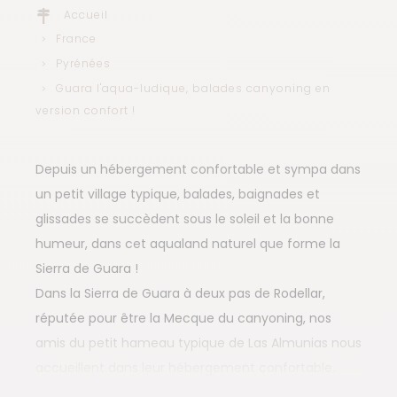
Accueil
France
Pyrénées
Guara l'aqua-ludique, balades canyoning en
version confort !
Depuis un hébergement confortable et sympa dans
un petit village typique, balades, baignades et
glissades se succèdent sous le soleil et la bonne
humeur, dans cet aqualand naturel que forme la
Sierra de Guara !
Dans la Sierra de Guara à deux pas de Rodellar,
réputée pour être la Mecque du canyoning, nos
amis du petit hameau typique de Las Almunias nous
accueillent dans leur hébergement confortable.
Équipé d'une piscine, il ravira les enfants ! Terrasse