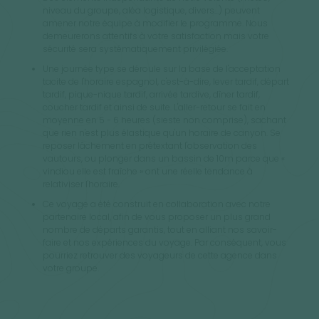
niveau du groupe, aléa logistique, divers...) peuvent
amener notre équipe à modifier le programme. Nous
demeurerons attentifs à votre satisfaction mais votre
sécurité sera systématiquement privilégiée.
Une journée type se déroule sur la base de l'acceptation
tacite de l'horaire espagnol, c'est-à-dire, lever tardif, départ
tardif, pique-nique tardif, arrivée tardive, dîner tardif,
coucher tardif et ainsi de suite. L'aller-retour se fait en
moyenne en 5 - 6 heures (sieste non comprise), sachant
que rien n'est plus élastique qu'un horaire de canyon. Se
reposer lâchement en prétextant l'observation des
vautours, ou plonger dans un bassin de 10m parce que «
vindiou elle est fraîche » ont une réelle tendance à
relativiser l'horaire.
Ce voyage a été construit en collaboration avec notre
partenaire local, afin de vous proposer un plus grand
nombre de départs garantis, tout en alliant nos savoir-
faire et nos expériences du voyage. Par conséquent, vous
pourriez retrouver des voyageurs de cette agence dans
votre groupe.