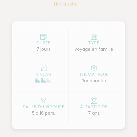
Lire la suite
agréable, vue sur la Sierra, calme à peine troublé par
le chant des cigales, appartements spacieux... C'est
un endroit accueillant et parfait pour une détente
absolue, après avoir passé une journée formidable
dans les canyons, à se baigner, glisser, sauter, jouer,
DURÉE
TYPE
7 jours
Voyage en famille
buller, rigoler ! Ici, tous les ingrédients sont réunis
pour passer de formidables vacances en famille au
soleil.
NIVEAU
THÉMATIQUE
Randonnée
TAILLE DU GROUPE
À PARTIR DE
5 à 16 pers.
7 ans