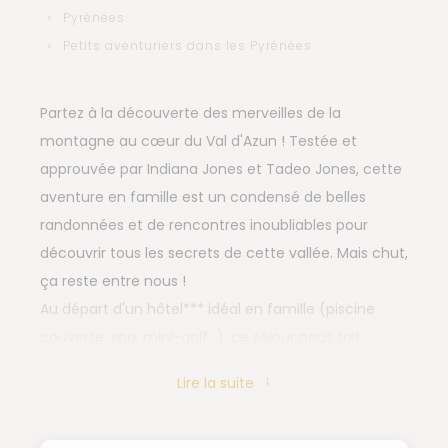
Pyrénées
Petits aventuriers dans les Pyrénées
Partez à la découverte des merveilles de la
montagne au cœur du Val d'Azun ! Testée et
approuvée par Indiana Jones et Tadeo Jones, cette
aventure en famille est un condensé de belles
randonnées et de rencontres inoubliables pour
découvrir tous les secrets de cette vallée. Mais chut,
ça reste entre nous !
Au départ d'un hôtel*** idéal en famille (piscine
couverte, spa, mini-golf...), ce séjour nous fait
découvrir toutes les merveilles de la vallée des
Lire la suite
gaves, unique et préservée, qui font depuis
longtemps le bonheur des randonneurs. Forêts de