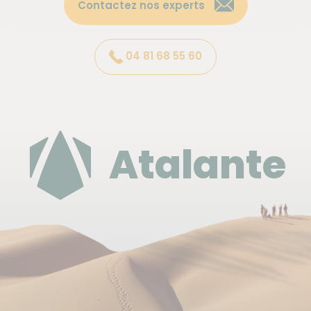
Contactez nos experts
Se loger avant ou après le circuit
04 81 68 55 60
Hôtel*** Le Picors (
www.hotel-picors.com
), 6 rue du
picors à Aucun. Tél : 07 49 68 74 25.
Mail :
hotel@picors.fr
Atalante
Parking pendant le circuit
Parking fermé à l'hôtel.
Déplacement
Voiture indispensable
pour effectuer ce séjour !
les transferts pour accéder aux randonnées étant
effectuées avec votre véhicule.
Vous ne porterez que vos affaires de la journée ; vos