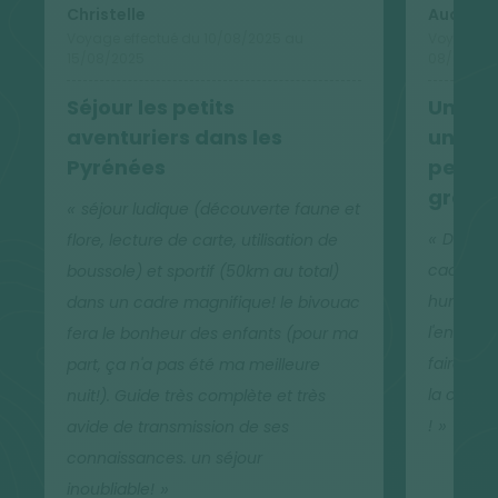
Alimentation
Christelle
Audrey
Voyage effectué du 10/08/2025 au
Voyage ef
Les petits déjeuners et dîners sont pris à l'hôtel. La
15/08/2025
08/08/20
cuisine proposée est constituée de plats familiaux,
Séjour les petits
Un séj
principalement à base de produits du terroir. Nous
aventuriers dans les
un cad
pique-niquons le midi avec des produits frais et du
Pyrénées
petits
terroir élaborés par un traiteur local sauf le jour 3 où
grands
nous dégustons le pique-nique élaboré par les
séjour ludique (découverte faune et
enfants sur le marché. Le soir du bivouac, nous
De bel
flore, lecture de carte, utilisation de
dînons autour du feu.
cadre ma
boussole) et sportif (50km au total)
humeur e
dans un cadre magnifique! le bivouac
l'enviro
fera le bonheur des enfants (pour ma
Hébergement
faire la 
part, ça n'a pas été ma meilleure
En hôtel*** tout récemment refait à neuf, situé
la callu
nuit!). Guide très complète et très
face aux montagnes, dans le calme du Val d'Azun.
!
avide de transmission de ses
L'établissement est équipé d'une piscine couverte
connaissances. un séjour
chauffée, d'un SPA et d'un sauna (accès au sauna
inoubliable!