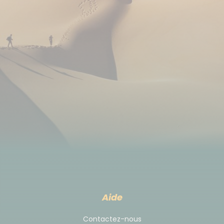
bagages resteront à l'hôtel durant tout le séjour
sauf le soir du bivouac, où nous les transporterons
par nos soins.
Les transferts des jours 1, 2 et 3 sont effectués avec
votre véhicule personnel (indispensable pour ce
séjour).
En fonction des effectifs, le transfert du jour 5 est
effectué en bus, minibus ou taxis.
Pourboires
Il s'agit d'une pratique usuelle et non obligatoire.
Selon votre satisfaction à la fin de votre voyage, il
est d'usage de donner un pourboire à votre guide et
Aide
à l'équipe locale. Il doit être adapté en fonction du
niveau de vie du pays et de la durée de votre
Contactez-nous