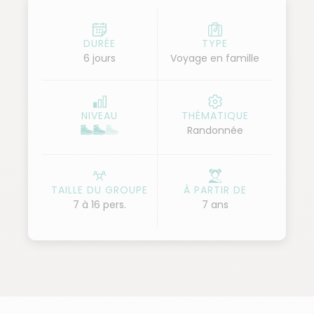
trappeurs, belvédères d'exceptions, torrents
tumultueux, lacs paisibles... Au fil de ces paysages
idylliques, nous observons les marmottes et autres
DURÉE
TYPE
6 jours
Voyage en famille
habitants des lieux. Nous profitons du marché local,
vieux de plus de 100 ans, pour confectionner un
pique-nique aux saveurs 100% pyrénéennes. Puis,
NIVEAU
THÉMATIQUE
nous partons à l'aventure pour une nuit magique,
Randonnée
lovés sous les étoiles du paisible Val d'Azun. Autant
de bons moments à vivre et de souvenirs
inoubliables à partager en famille.
TAILLE DU GROUPE
À PARTIR DE
7 à 16 pers.
7 ans