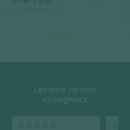
la totalité du groupe.
Enfants à partir de 7 ans.
Encadrement
Lire la suite
Par un accompagnateur en montagne diplômé
d'état et spécialiste de la région.
Sur ce type de séjours, l'accompagnateur occupe
de nombreuses casquettes et responsabilités, sur
des groupes généralement assez nombreux. Nous
Les avis de nos
vous remercions de bien vouloir mettre la main à la
pâte et d'être également artisans du séjour avec lui,
voyageurs
notamment lors de la soirée en bivouac
(préparation du repas, vaisselle...).