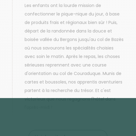
Les enfants ont la lourde mission de
confectionner le pique-nique du jour, à base
de produits frais et régionaux bien sûr ! Puis,
départ de la randonnée dans la douce et
boisée vallée du Bergons jusqu'au col de Bazès
où nous savourons les spécialités choisies
avec soin le matin. Après le repas, les choses
sérieuses reprennent avec une course
d'orientation au col de Couraduque. Munis de
cartes et boussoles, nos apprentis aventuriers
partent à la recherche du trésor. Et c'est
victorieux que nous regagnons l'hôtel dans
l'après-midi !