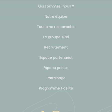
Pourboires
Qui sommes-nous ?
Il est courant, dans les traditions asiatiques, de
Notre équipe
montrer sa gratitude par un pourboire en
Tourisme responsable
remerciement d'un service rendu. Selon votre
satisfaction, il est de coutume de laisser un
Le groupe Altaï
pourboire à votre guide et à l'équipe locale.
Recrutement
Nous vous suggérons de prévoir un budget
Espace partenariat
pourboires de 65 à 75€ par participant pour ce
voyage pour l'ensemble de l'équipe d'encadrement
Espace presse
(guide Atalante francophone, chauffeurs, guides
Parrainage
locaux, cuisinier...). Pour simplifier la gestion des
pourboires de l’équipe locale (chauffeurs, porteurs,
Programme fidélité
guide local, cuisinier, personnel du bateau, etc.),
nous vous suggérons de constituer une cagnotte
dès le début de votre voyage. Votre guide pourra