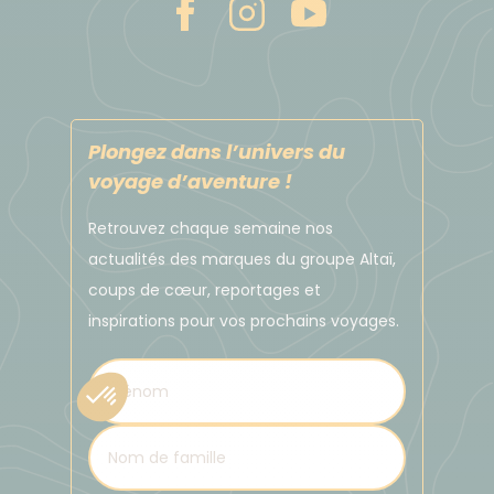
vous conseiller sur les montants appropriés pour
chaque membre de l'équipe, assurant une
distribution équitable.
À titre indicatif, un pourboire pour un guide
francophone au Vietnam est généralement de
Plongez dans l’univers du
4 à 5 € par jour et par voyageur.
voyage d’aventure !
Bien entendu, ces montants sont donnés à titre
indicatif et ne sont en aucun cas obligatoires. Le
Retrouvez chaque semaine nos
pourboire reste un geste de remerciement et ne
actualités des marques du groupe Altaï,
doit pas être considéré comme un dû ou un salaire.
coups de cœur, reportages et
inspirations pour vos prochains voyages.