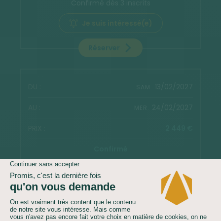
Confirmé dès 3 inscrits
Je suis intéressé(e)
Réserver
13/02/2027
SAM.
24/02/2027
MER.
2 449 €
Confirmé
Je suis intéressé(e)
Réserver