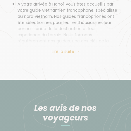
À votre arrivée à Hanoï, vous êtes accueillis par
votre guide vietnamien francophone, spécialiste
du nord Vietnam. Nos guides francophones ont
été sélectionnés pour leur enthousiasme, leur
connaissance de la destination et leur
expérience du terrain. Nous formons
régulièrement nos guides, une des clés de la
réussite de nos voyages. Ils vous feront découvrir
Lire la suite
leur pays avec passion.
Il est secondé par un chauffeur et une
assistance locale.
Durant le trek, en plus du guide vietnamien
francophone, vous êtes accompagnés par une
équipe locale, constituée d’un guide local, des
porteurs, des cuisiniers…
Les avis de nos
voyageurs
Alimentation
Parce que l'alimentation est aussi le plaisir du