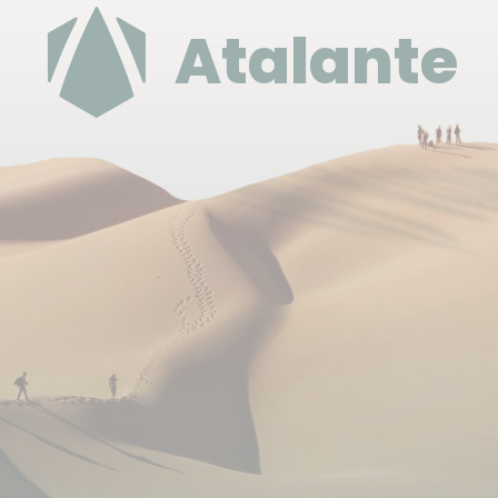
Déplacement
Atalante
Transport international
Sur le Vietnam, nous utilisons des vols réguliers au
départ de Paris (opérant toute l’année et à heure
fixe). Vous volerez principalement sur les
compagnies aériennes suivantes : Eva Air et
Vietnam Airlines. En fonction des disponibilités au
moment de votre inscription, nous pourrons
également vous proposer d’autres compagnies que
celles mentionnées ci-dessus.
Nous préachetons un stock de vols au départ de
Paris sur ces différentes compagnies afin de vous
garantir le plus longtemps possible les meilleurs
tarifs et la meilleure disponibilité.
Les départs de