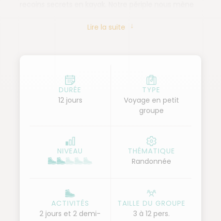
recoins secrets en kayak. Notre périple nous mène
ensuite vers les paysages époustouflants du massif
Lire la suite
du Song Chay, où nous entamons un trek à travers
rizières en terrasses et villages traditionnels. Chaque
journée nous réserve des rencontres authentiques
avec les minorités ethniques Daos rouges ou
Hmongs et des panoramas à couper le souffle. Nous
DURÉE
TYPE
12 jours
Voyage en petit
terminons ce voyage inoubliable par une visite
groupe
guidée d’Hanoï, imprégnée de traditions. Un voyage
dans le Nord du Vietnam pour vivre une véritable
immersion culturelle au cœur de paysages naturels
NIVEAU
THÉMATIQUE
préservés.
Randonnée
ACTIVITÉS
TAILLE DU GROUPE
2 jours et 2 demi-
3 à 12 pers.