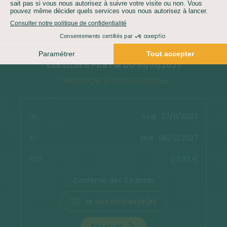
Voir les autres dates
VERSION À PARTIR DU 01/01/2027
Télécharger la fiche technique
27/11/2027
SAM.
08/12/2027
MER.
2 599 €
Confirmé dès 3 inscrits
Je suis intéressé(e)
Réserver