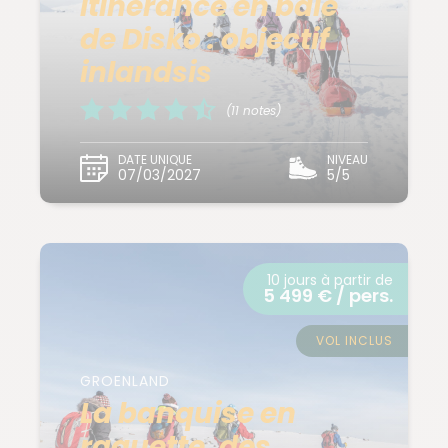
Itinérance en baie
de Disko : objectif
inlandsis
(11 notes)
DATE UNIQUE
NIVEAU
07/03/2027
5/5
10 jours à partir de
5 499 € / pers.
VOL INCLUS
GROENLAND
La banquise en
raquette, des