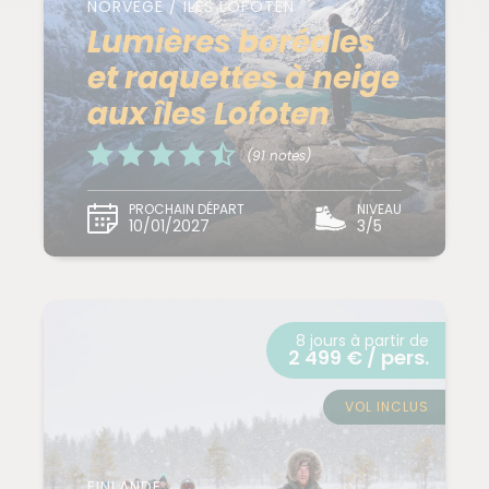
NORVÈGE / ILES LOFOTEN
Lumières boréales
et raquettes à neige
aux îles Lofoten
(91 notes)
PROCHAIN DÉPART
NIVEAU
10/01/2027
3/5
8 jours à partir de
2 499 € / pers.
VOL INCLUS
FINLANDE