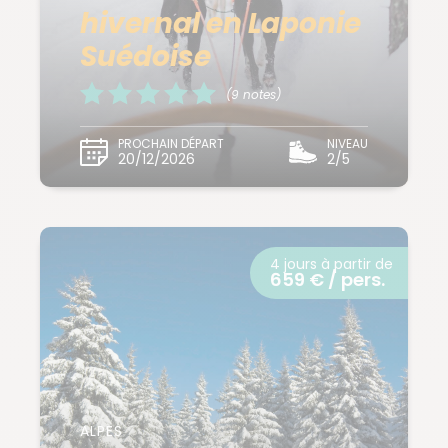
hivernal en Laponie
Suédoise
(9 notes)
PROCHAIN DÉPART
NIVEAU
20/12/2026
2/5
4 jours à partir de
659 € / pers.
ALPES