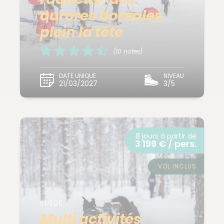
aurores boréales
plein la tête
(10 notes)
DATE UNIQUE
NIVEAU
21/03/2027
3/5
8 jours à partir de
3 199 € / pers.
VOL INCLUS
SUÈDE
Multi activités