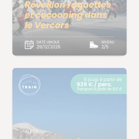
Réveillon raquettes
et cocooning dans
le Vercors
DATE UNIQUE
NIVEAU
29/12/2026
2/5
6 jours à partir de
939 € / pers.
Transport à partir de 100 €
ALPES