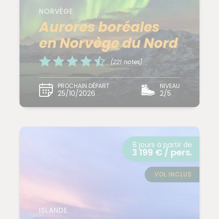
NORVÈGE
Aurores boréales
en Norvège du Nord
(221 notes)
PROCHAIN DÉPART
NIVEAU
25/10/2026
2/5
8 jours à partir de
3 199 € / pers.
VOL INCLUS
ISLANDE