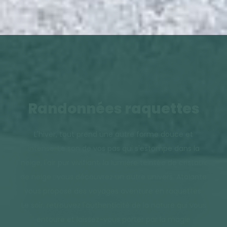
Randonnées raquettes
L'hiver, tout prend une autre forme douce et
intense. Le son de vos pas qui s'estompe dans la
neige, l'air pur vivifiant, la lumière teintée de cristaux
de neige : vous découvrez un autre univers. Atalante
vous propose des voyages aventure en raquettes.
Le soir, retrouvez l'authenticité de la nature qui vous
entoure et laissez-vous porter par la magie