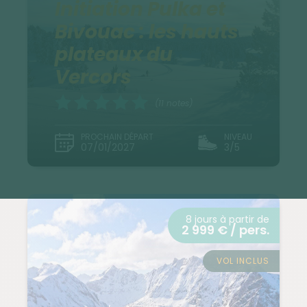
Initiation Pulka et
Bivouac : les hauts
plateaux du
Vercors
(11 notes)
PROCHAIN DÉPART
NIVEAU
07/01/2027
3/5
8 jours à partir de
2 999 € / pers.
VOL INCLUS