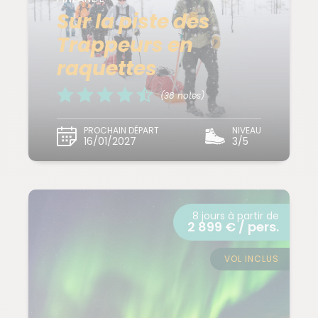
Sur la piste des
Trappeurs en
raquettes
(38 notes)
PROCHAIN DÉPART
NIVEAU
16/01/2027
3/5
8 jours à partir de
2 899 € / pers.
VOL INCLUS