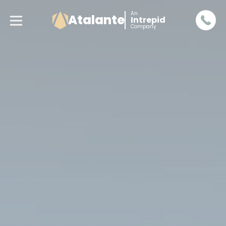
An
Atalante
Intrepid
Company