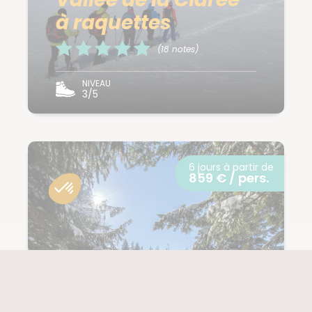
à raquettes
(18 notes)
NIVEAU
3/5
6 jours à partir de
859 € / pers.
VOSGES
Hautes Vosges :
raquettes au pays