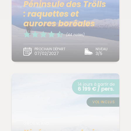
Péninsule des Trölls
: raquettes et
aurores boréales
(44 notes)
PROCHAIN DÉPART
NIVEAU
07/02/2027
3/5
14 jours à partir de
6 199 € / pers.
VOL INCLUS
GROENLAND