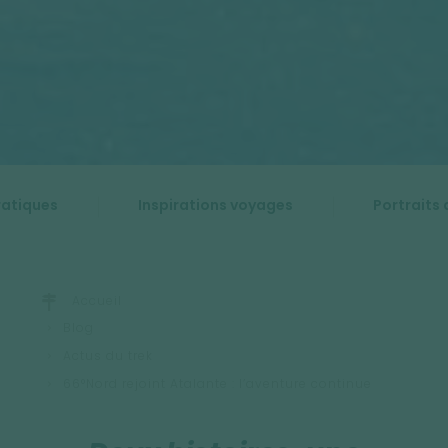
ratiques
Inspirations voyages
Portraits 
Accueil
Blog
Actus du trek
66°Nord rejoint Atalante : l’aventure continue