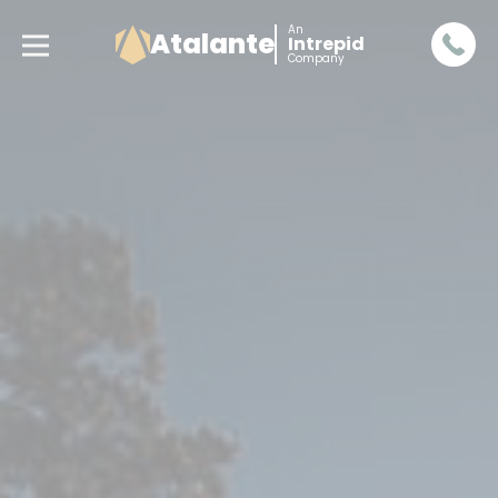
An
Atalante
Intrepid
Company