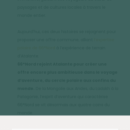
paysages et de cultures locales à travers le
monde entier.
Aujourd’hui, ces deux histoires se rejoignent pour
proposer une offre commune, alliant
l’expertise
polaire de 66°Nord
à l’expérience de terrain
d’Atalante.
66°Nord rejoint Atalante pour créer une
offre encore plus ambitieuse dans le voyage
d’aventure, du cercle polaire aux confins du
monde.
De la Mongolie aux Andes, du Ladakh à la
Patagonie, l’esprit d’aventure qui caractérise
66°Nord se vit désormais aux quatre coins du
monde.