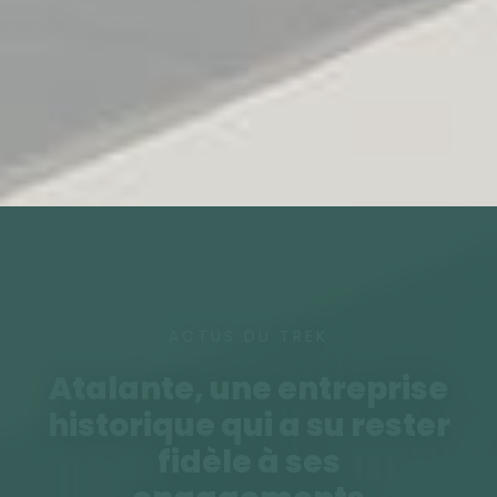
ACTUS DU TREK
Atalante, une entreprise
historique qui a su rester
fidèle à ses