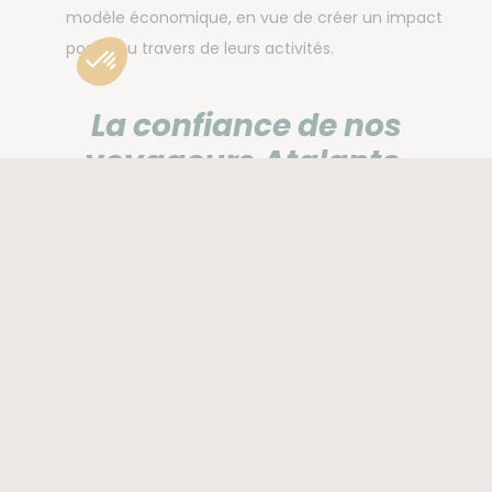
modèle économique, en vue de créer un impact
positif au travers de leurs activités.
La confiance de nos
voyageurs Atalante,
moteur de notre
engagement
Nous tenons à vous remercier pour la confiance
que vous nous accordez jour après jour. Depuis
plus de 30 ans, nous avons eu la chance de
voyager aussi bien avec des trekkeurs débutants
qu’expérimentés ou qu’avec des familles actives.
Nous avons été témoins de moments