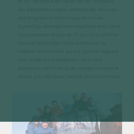
et ont fait battre les cœurs de nos voyageurs,
lors d’explorations dans certaines des terres les
plus éloignées et méconnues du monde.
Aujourd'hui, alors que nous regardons avec fierté
notre parcours de plus de 37 ans, nous sommes
heureux de partager notre aventure et de
célébrer les moments qui ont façonné l'agence
telle qu'elle est actuellement. Nous vous
proposons, cette fois-ci, de voyager à travers le
temps, pour découvrir l’histoire de notre marque.