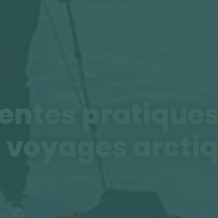
CONSEILS PRATIQUES
rentes pratiques
 voyages arcti
Caroline
04 février 2022