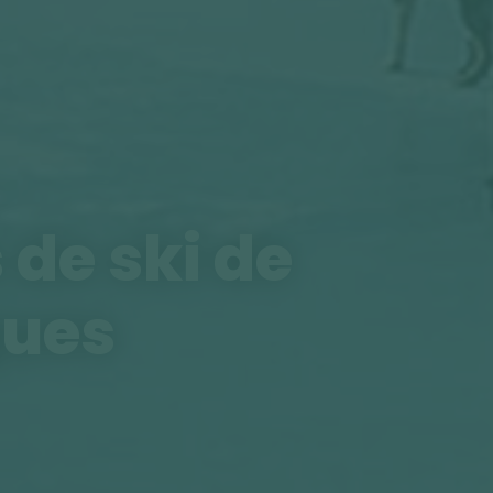
 de ski de
ques