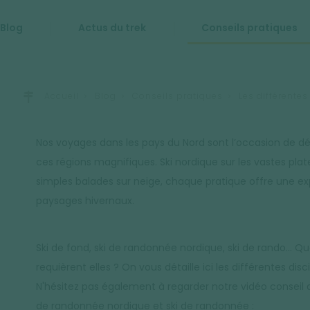
Blog
Actus du trek
Conseils pratiques
Accueil
Blog
Conseils pratiques
Les différente
Nos voyages dans les pays du Nord sont l’occasion de déc
ces régions magnifiques. Ski nordique sur les vastes pl
simples balades sur neige, chaque pratique offre une ex
paysages hivernaux.
Ski de fond, ski de randonnée nordique, ski de rando... Q
requièrent elles ? On vous détaille ici les différentes di
N'hésitez pas également à regarder notre vidéo conseil 
de randonnée nordique et ski de randonnée :