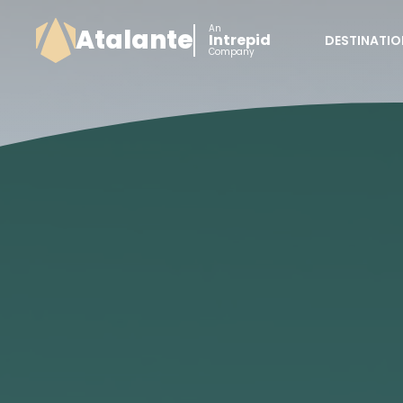
An
Atalante
Intrepid
DESTINATIO
Company