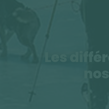
Les diffé
nos