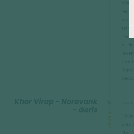
réser
reçus
prépa
terre
midi, 
et cl
reven
mont 
Maten
découv
Khor Virap - Noravank
TRANS
- Goris
JOUR 3
Tôt l
pour 
Khor 