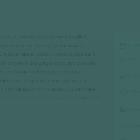
uthentique
ers un itinéraire parfaitement équilibré
ys en onze jours. Ce voyage au cœur du
DURÉ
e millénaire et confort. Nous voyageons à
TYPE
ternant entre des gorges spectaculaires, des
 du lac Sevan, véritable joyau du pays.
NIVEA
chitectural et spirituel arménien avec les
, dont plusieurs sont classés au patrimoine
THÉM
venture privilégie également la proximité et
ries dans les villages ou les marchés colorés
ACTIV
 d'apprécier la chaleureuse hospitalité
t.
TAILL