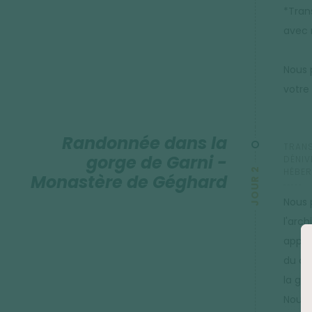
*Trans
avec 
Nous 
votre 
Randonnée dans la
TRANS
gorge de Garni -
DÉNIVE
JOUR 2
HÉBER
Monastère de Géghard
Nous 
l'arc
appar
du ch
la go
Nous 