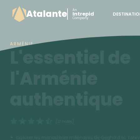
An
Atalante
Intrepid
DESTINATIO
Company
ARMÉNIE
L'essentiel de
l'Arménie
authentique
(31 notes)
Explorer les monastères millénaires de Geghard et Tatev