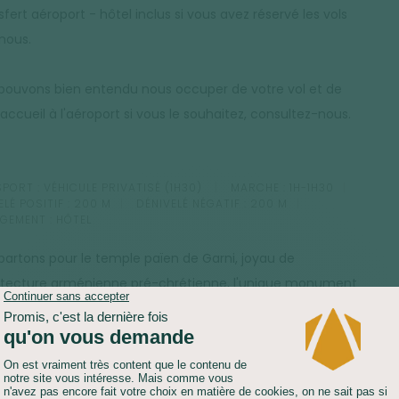
fert aéroport - hôtel inclus si vous avez réservé les vols
nous.
pouvons bien entendu nous occuper de votre vol et de
accueil à l'aéroport si vous le souhaitez, consultez-nous.
PORT :
VÉHICULE PRIVATISÉ (1H30)
MARCHE :
1H-1H30
LÉ POSITIF :
200 M
DÉNIVELÉ NÉGATIF :
200 M
GEMENT :
HÔTEL
partons pour le temple païen de Garni, joyau de
hitecture arménienne pré-chrétienne, l'unique monument
tenant à la culture hellénistique épargné des premiers âges
ristianisme arménien. Après la visite, nous randonnons dans
rge de Garni, parsemée de surprenantes orgues de basaltes.
nous baladons au cœur de la forêt de Khosrov, l'une des 5