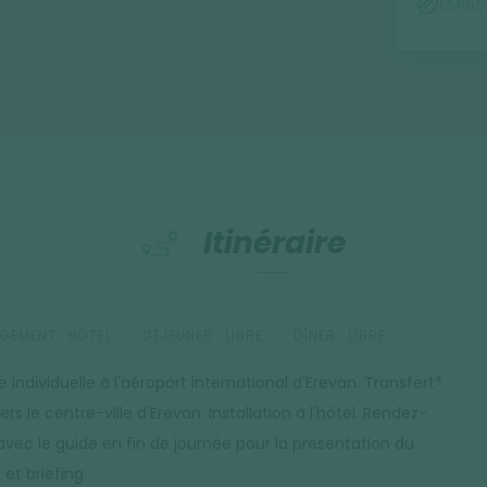
ÉMIS
Itinéraire
GEMENT :
HÔTEL
DÉJEUNER :
LIBRE
DÎNER :
LIBRE
e individuelle à l'aéroport international d'Erevan. Transfert*
vers le centre-ville d'Erevan. Installation à l'hôtel. Rendez-
avec le guide en fin de journée pour la présentation du
 et briefing.