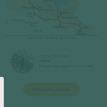
CONTACTEZ-NOUS
Silène
Responsable agence Chambéry
Demandez un devis