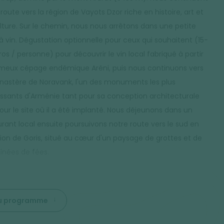
route vers la région de Vayots Dzor riche en histoire, art et
ulture. Sur le chemin, nous nous arrêtons dans une petite
à vin. Dégustation optionnelle pour ceux qui souhaitent (15-
os / personne) pour découvrir le vin local fabriqué à partir
meux cépage endémique Aréni, puis nous continuons vers
nastère de Noravank, l'un des monuments les plus
essants d'Arménie tant pour sa conception architecturale
our le site où il a été implanté. Nous déjeunons dans un
urant local ensuite poursuivons notre route vers le sud en
tion de Goris, situé au cœur d'un paysage de grottes et de
nées de fées.
 du programme