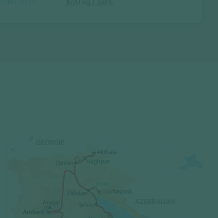
SIONS CO2
1520 kg / pers.