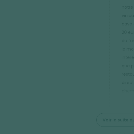
notre 
vinic
cave 
20 eur
du fa
le mo
intér
que p
resta
direc
chemi
Voir la suite