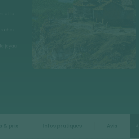
i et le
es chez
le joyau
s & prix
Infos pratiques
Avis
À