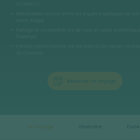
à l'UNESCO
Randonnées douces entre les orgues basaltiques de Garn
mont Aragat
Partage et convivialité lors de nuits et repas authentiqu
l'habitant
Flânerie contemplative sur les rives du lac Sevan, véritab
du Caucase
Réserver ce voyage
Le voyage
Itinéraire
Date