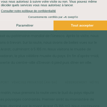
ves naturelles d'Arménie. Pour le déjeuner, nous sommes
 dans une famille arménienne. Nous assistons à la
ration du lavache (le pain traditionnel cuit dans le four en
 cuite) et dégustons la gastronomie locale. Dans l'après-
nous visitons le monastère de Géghard, édifié au XIIIe siècle
assé au patrimoine mondial de l'Unesco. Après la visite, nous
ons à Erevan. Sur la route, nous avons de belles vues sur le
Ararat, culminant à 5 165 m. Nous visitons le musée de
adaran, le plus célèbre musée du pays. En fin d'après-midi,
erte du centre-ville d'Erevan à pied puis dîner en ville.
PORT :
VÉHICULE PRIVATISÉ (4H-5H)
HÉBERGEMENT :
HÔTEL
e matin, nous prenons la route vers le Sud du pays réputé
ses paysages contrastés. Premier arrêt au monastère de
Virap, dominé par le mont Ararat (5 165 m). Nous continuons