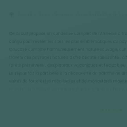
Accueil
Asie
Arménie
L'essentiel de l'Arménie a
Ce circuit propose un condensé complet de l'Arménie à trav
conçu pour révéler les sites les plus emblématiques du pa
Caucase combine harmonieusement nature sauvage, cultur
travers des paysages naturels d'une beauté saisissante , al
forêts préservées , des plateaux volcaniques et l'éclat bleu
Le séjour fait la part belle à la découverte du patrimoine ar
visites de forteresses médiévales et de monastères majeurs
mondial de l'UNESCO comme Geghard, Haghpat ou Tatev. L'a
l'immersion culturelle. Les marches accessibles et les flâne
permettent d'aller à la rencontre des populations locales et
Lire la suite
arméniens lors de repas et de nuits partagés chez l'habitan