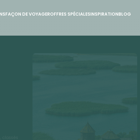
NS
FAÇON DE VOYAGER
OFFRES SPÉCIALES
INSPIRATION
BLOG
, classés