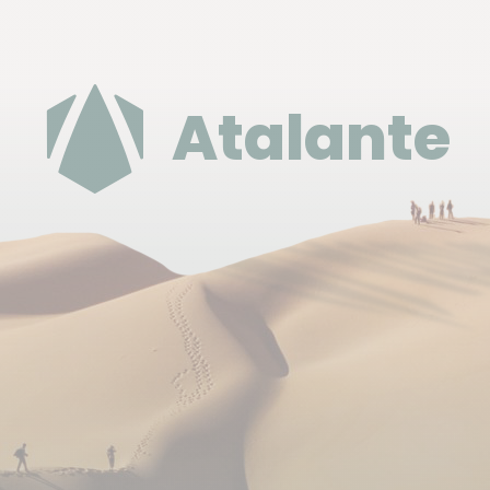
Seminyak :Parigata Resort
Si vous faites une demande de visa E-VOA, les
informations ci-dessous vous serons demandées ;
Atalante
Adresse complète : Parigata Resort : Jl. Danau
Tamblingan No.87, Sanur Kaja, Denpasar Selatan,
Kota Denpasar, Bali 80228, Indonésie.
Province : BALI
City : Kota Denpasar
District :Denpasar Selatan
Village : Sanur
Postal Code
: 80228
Immigration Office :
Kantor Imigrasi Klas I Khusus
Ngurah Rai
Vous disposez d'électricité dans tous les
hébergements, cependant, les coupures