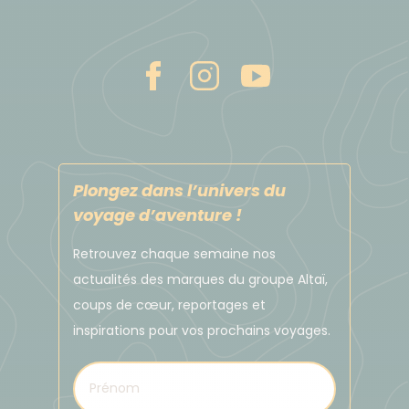
DÉPLACEMENTS DANS LE PAYS
Transports terrestres en minibus privatif
climatisé.
Bateau rapide pour nous rendre sur l'ile de Nusa
Penida
Ferry vers Java
Plongez dans l’univers du
voyage d’aventure !
Retrouvez chaque semaine nos
PORTAGE
actualités des marques du groupe Altaï,
Vous portez uniquement vos affaires de la journée.
coups de cœur, reportages et
inspirations pour vos prochains voyages.
Budget & change
L'unité monétaire est la Rupiah.
À titre indicatif : 1 euro = ~ 15.500 Roupies