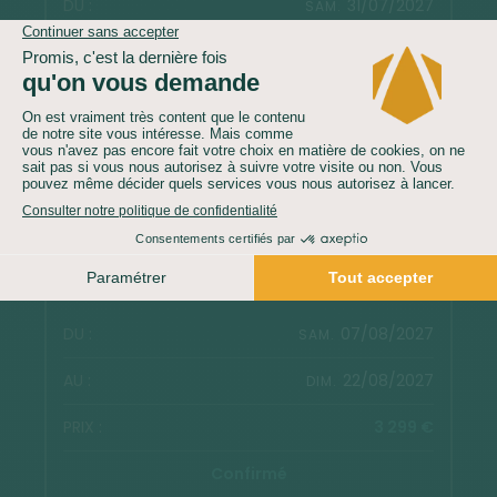
31/07/2027
SAM.
15/08/2027
DIM.
3 299 €
Confirmé dès 3 inscrits
Je suis intéressé(e)
Réserver
07/08/2027
SAM.
22/08/2027
DIM.
3 299 €
Confirmé