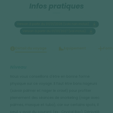
Infos pratiques
Version à partir du 01/01/2026 (vols non inclus)
Version à partir du 01/01/2027 (vol inclus)
Détail du voyage
Equipement
Forma
Niveau
Nous vous conseillons d'être en bonne forme
physique sur ce voyage. Il faut être bons nageurs
(savoir palmer et nager le crawl) pour profiter
pleinement des séances de snorkeling (nage avec
palmes, masque et tuba), car sur certains spots, il
peut y avoir du courant (ex : Crystal Bay). Dénivelé