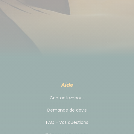
d’électricité peuvent arriver.
Heure et lieu de rendez-vous
Rendez-vous directement à votre hôtel du premier
jour.
Selon votre heure d'arrivée, le briefing avec le guide
sera en début de soirée avant le dîner ou le
lendemain matin.
Aide
Accès au lieu de rendez-vous
Contactez-nous
Pour vous rendre à votre hôtel à Seminyak, il est
Demande de devis
possible de prendre un taxi à l'aéroport pour environ
100.000 rupiah le transfert en voiture 4 places.
FAQ - Vos questions