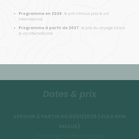
Programme en 2026
: le prix n'inclus pas le vol
international.
Programme à partir de 2027
: le prix du voyage inclus
le vol international.
Dates & prix
VERSION À PARTIR DU 01/01/2026 (VOLS NON
INCLUS)
Télécharger la fiche technique