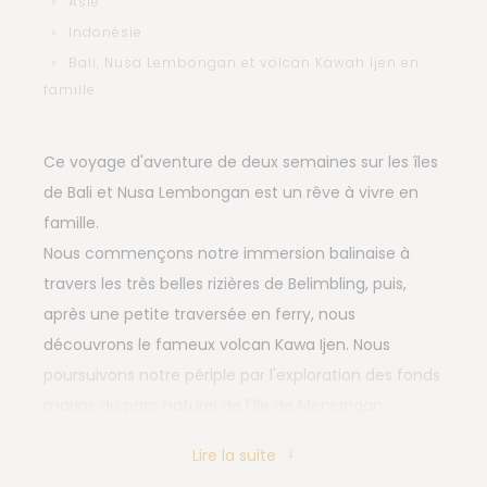
Asie
Indonésie
Bali, Nusa Lembongan et volcan Kawah Ijen en
famille
Ce voyage d'aventure de deux semaines sur les îles
de Bali et Nusa Lembongan est un rêve à vivre en
famille.
Nous commençons notre immersion balinaise à
travers les très belles rizières de Belimbling, puis,
après une petite traversée en ferry, nous
découvrons le fameux volcan Kawa Ijen. Nous
poursuivons notre périple par l'exploration des fonds
marins du parc naturel de l'île de Menjangan :
véritable aquarium à ciel ouvert.
Lire la suite
C'est ensuite la région montagneuse de Munduk