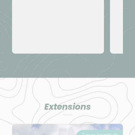
Chauffeur pour les transferts.
Alimentation
À midi, repas parfois en restaurant local,
exceptionnellement en pique-nique. Hormis les
repas durant le trek, les dîners, déjeuners et petits
déjeuners sont pris dans les restaurants ou les
hébergements. La cuisine indonésienne est saine et
équilibrée. La base en est le riz. À chaque île
correspond une cuisine bien particulière. Le plat
national en Indonésie est le Nasi Goreng (du riz frit
Extensions
avec des petits morceaux de viande, quelques
crevettes et des légumes sautés), vous goûterez
aussi ayam goreng (poulet au riz frit), bakmi
(nouilles de riz), babur ayam (bouillie
7 jours à partir de