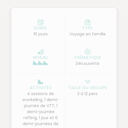
que nous découvrons avec une randonnée à
travers les plantations d'épices. L'aventure se
poursuit dans la caldeira Batur, puis avec l'ascension
du Mont Batur, d'où nous avons une superbe vue sur
DURÉE
TYPE
16 jours
Voyage en famille
le lac et la caldeira du volcan. Ensuite, direction la
région de Sidemen, l'une des plus calmes et
verdoyantes de Bali avec une belle balade dans les
NIVEAU
THÉMATIQUE
rizières. Nous poursuivons par une descente ludique
Découverte
en raft de la rivière du côté d'Ubud, situé dans le
centre de Bali. Et nous terminons sur l'île de Nusa
Lembongan pour de magnifiques snorkeling et
ACTIVITÉS
TAILLE DU GROUPE
criques secrètes.
4 sessions de
3 à 12 pers.
snorkeling, 1 demi-
journée de VTT, 1
demi-journée
rafting, 1 jour et 6
demi-journées de