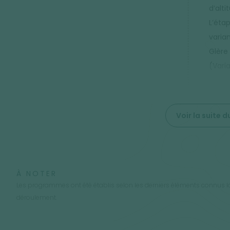
d’alti
L’étap
varian
Glère
(Vari
Voir la suite
À NOTER
Les programmes ont été établis selon les derniers éléments connus lo
déroulement.