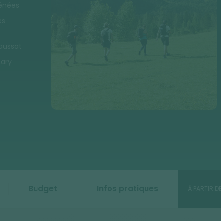
rénées
es
Saussat
Lary
Budget
Infos pratiques
À PARTIR D