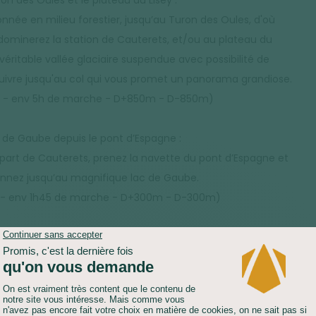
on des Oules et le plateau du Lisey :
nnée en milieu forestier, jusqu’au Turon des Oules, d'où
dominerez la station de Cauterets, et/ou au plateau du
 véritable vallée glaciaire suspendue avec possibilité de
uivre jusqu'au col qui vous promet un panorama grandiose.
 - env 5h de marche - D+850m - D-850m)
c de Gaube depuis le pont d’Espagne :
part de Cauterets, prenez la navette du pont d’Espagne et
nnez jusqu’au magnifique lac de Gaube.
- env 1h45 de marche - D+300m - D-300m)
E :
8H30 / 22 KM
DÉNIVELÉ POSITIF :
1200 M
ELÉ NÉGATIF :
1400 M
HÉBERGEMENT :
GÎTE
NER :
LIBRE
pe du jour conduit à Luz Saint Sauveur, célèbre station