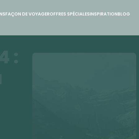
NS
FAÇON DE VOYAGER
OFFRES SPÉCIALES
INSPIRATION
BLOG
4 :
à