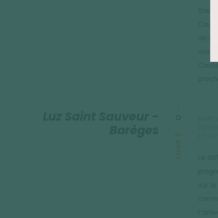
therm
Caute
de Ba
vos pi
Cauter
proch
Luz Saint Sauveur -
MARCH
Barèges
DÉNIV
JOUR 3
DÉJEU
Le GR1
progre
sur l
comme
L’arr