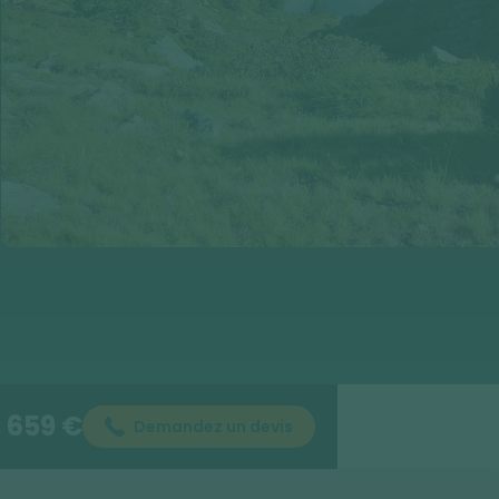
659 €
Demandez un devis
E