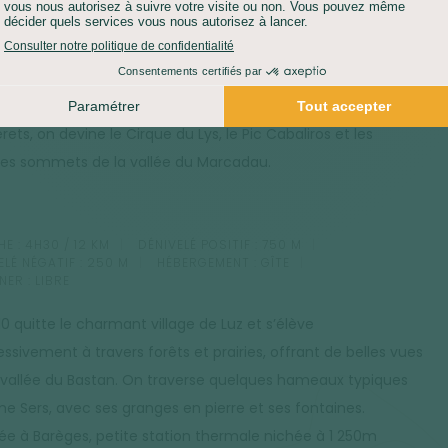
ale, en empruntant le col de Riou, qui sépare les vallées de
rets et de Luz. Du col, le panorama est immense : la vallée
règes, le massif du Néouvielle, le cirque de Troumouse, et à
eds la station de ski de Luz-Ardiden. Sur le versant de
ets, on devine le Cirque du Lys, le Pic Cabaliros et les
es sommets de la vallée du Marcadau.
E :
4H30 / 12 KM
DÉNIVELÉ POSITIF :
750 M
ELÉ NÉGATIF :
250 M
HÉBERGEMENT :
GÎTE
NER :
LIBRE
0 quitte le charmant village de Luz et s’élève
ssivement à travers forêts et prairies, offrant de belles vues
a vallée du Bastan. On traverse quelques hameaux typiques
 Sers, avec ses granges en pierre et ses fontaines.
ivée à Barèges, petite station thermale nichée à 1 250m