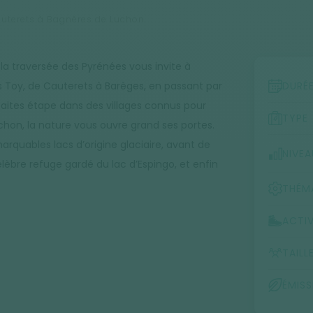
Cauterets à Bagnères de Luchon
a traversée des Pyrénées vous invite à
Toy, de Cauterets à Barèges, en passant par
DURÉ
 faites étape dans des villages connus pour
TYPE
chon, la nature vous ouvre grand ses portes.
arquables lacs d’origine glaciaire, avant de
NIVEA
élèbre refuge gardé du lac d’Espingo, et enfin
THÉM
ACTIV
TAILL
ÉMIS