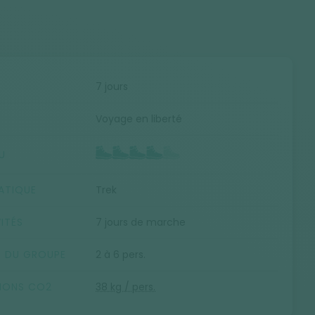
E
7 jours
Voyage en liberté
U
ATIQUE
Trek
ITÉS
7 jours de marche
E DU GROUPE
2 à 6 pers.
SIONS CO2
38 kg / pers.