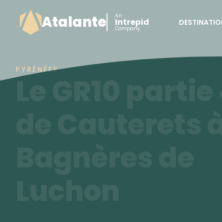
An
Atalante
Intrepid
DESTINATIO
Company
PYRÉNÉES
Le GR10 partie 
de Cauterets 
Bagnères de
Luchon