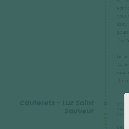
Le Tur
Rando
vous 
Lisey,
pours
(12km
Le la
Au dé
rando
(5km 
Cauterets - Luz Saint
MARCH
Sauveur
DÉNIV
JOUR 2
DÉJEU
L’éta