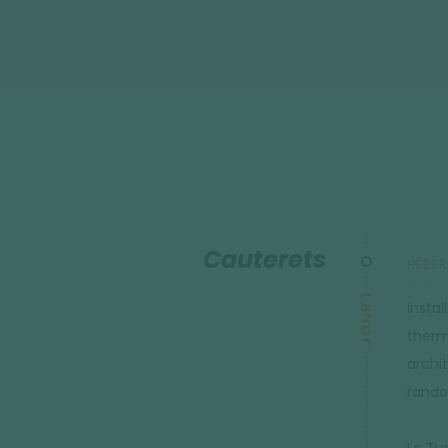
Cauterets
HÉBER
JOUR 1
Insta
therma
archi
rando