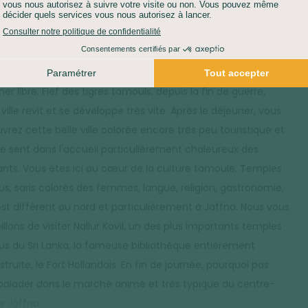
TÉ :
2H
HÉBERGEMENT :
HÔTEL
DÉJEUNER :
LIBRE
e matin, vous prenez la route en direction de la péninsule de
a, située à l'extrême nord de l'île, à 400 km de Colombo et
roche de l'Inde du Sud. Arrivée à Jaffna, installation à l'hôtel,
er libre. Fief des tigres tamouls, depuis la fin de guerre,
ville revit et se développe très vite. Après le déjeuner, vous
vrez cette belle ville colorée encore très peu touristique et
se sent dans l'accueil particulièrement chaleureux des
ants. Vous êtes ici au cœur de la culture tamoule. Temples
us, saris colorés des femmes, langue, religion, gastronomie,
est différent au nord et particulièrement à Jaffna. Nous vous
llons de visiter Nallur Kovil, un des plus importants temples
us du Sri Lanka, la fameuse bibliothèque entièrement
truite, le Fort Hollandais. En fin de journée, pourquoi pas
balader dans le marché animé et très typique du centre-
de Jaffna.