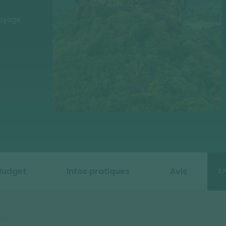
voyage.
Budget
Infos pratiques
Avis
À 
sud