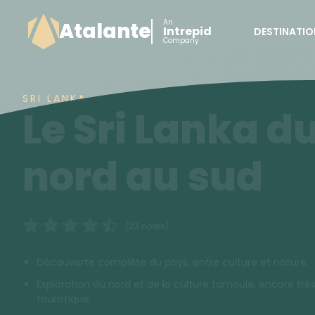
An
Atalante
Intrepid
DESTINATIO
Company
SRI LANKA
Le Sri Lanka d
nord au sud
(23 notes)
Découverte complète du pays, entre culture et nature.
Exploration du nord et de la culture tamoule, encore trè
touristique.