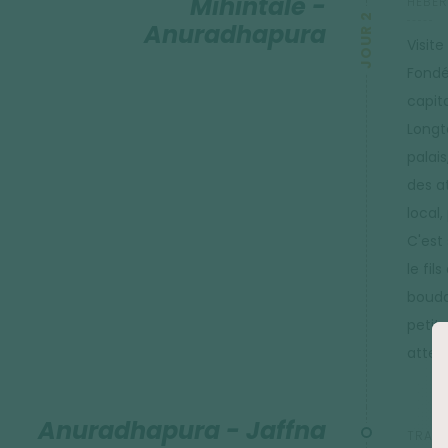
Mihintale -
HÉBER
JOUR 2
Anuradhapura
Visit
Fondé
capit
Longt
palai
des at
local,
C'est
le fil
boudd
petit
attei
Anuradhapura - Jaffna
TRANS