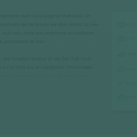
proposons avec ce voyage en individuel. Un
s ou moins de temps sur les sites visités. Un peu
DURÉ
z tout cela, dans une ambiance accueillante
TYPE
e plantations de thé !
NIVEA
ses temples hindous et ses îles. Puis vous
 sur la côté est, en rejoignant Trincomalee.
THÉM
oire millénaire du pays et de ses religions,
TAILL
rocher du lion à Sigiriya, Polonnarwa,
e entourée de montagnes. La fraîcheur vous fera
ÉMIS
ns ses montagnes de thé. Vous descendrez
du parc national d'Udawalawe. Enfin la côte
ruwala.