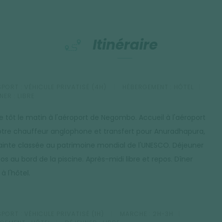
Itinéraire
PORT :
VÉHICULE PRIVATISÉ (4H)
HÉBERGEMENT :
HÔTEL
NER :
LIBRE
ée tôt le matin à l'aéroport de Negombo. Accueil à l'aéroport
otre chauffeur anglophone et transfert pour Anuradhapura,
 sainte classée au patrimoine mondial de l'UNESCO. Déjeuner
os au bord de la piscine. Après-midi libre et repos. Dîner
à l'hôtel.
PORT :
VÉHICULE PRIVATISÉ (1H)
MARCHE :
2H-3H