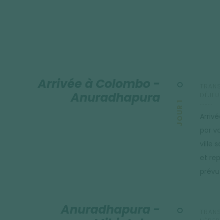
Arrivée à Colombo -
TRANS
Anuradhapura
DÉJEU
JOUR 1
Arriv
par v
ville
et rep
prévu 
Anuradhapura -
TRANS