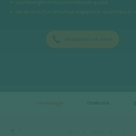
Des hébergements confortables de qualité.
Les services d'un chauffeur anglophone durant tout le 
Demandez un devis
Le voyage
Itinéraire
Accueil
Asie
Sri Lanka
Le Sri Lanka du nord au 