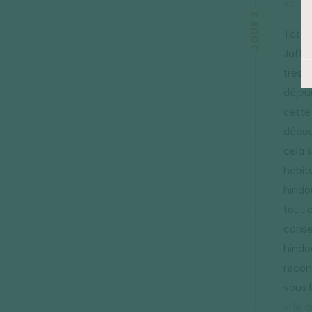
ACTIVI
JOUR 3
Tôt l
Jaffn
très p
déjeun
cette 
décou
cela 
habit
hindo
tout 
consei
hindo
recons
vous 
ville 