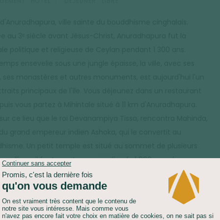
GEMENT :
HÔTEL
DÉJEUNER :
LIBRE
e d'Anuradhapura, ville sainte du bouddhisme cinghalais.
e au 3ᵉ siècle avant Jésus-Christ, Anuradhapura fut la
ale politique et religieuse de Ceylan pendant 1 300 ans.
emps ensevelie sous une jungle épaisse, la ville, avec ses
s, ses monastères et autres monuments, est aujourd'hui l'un
traits principaux de l'île. Vous déjeunez dans un restaurant
 puis vous partez à Mihintale situé à 11 km d'Anuradhapura.
 sur ce lieu que le roi Devanampiya Tissa, rencontra Mahinda,
s du grand empereur indien Ashoka, qui le convertit au
hisme. Un petit temple est situé au sommet de plusieurs
es collines, il faut monter un escalier de 1 800 marches pour
ndre son temple.
PORT :
VÉHICULE PRIVATISÉ (4H)
MARCHE :
1H30