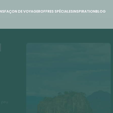
NS
FAÇON DE VOYAGER
OFFRES SPÉCIALES
INSPIRATION
BLOG
u
s peu