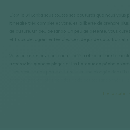
C'est le Sri Lanka sous toutes ses coutures que nous vous 
itinéraire très complet et varié, et la liberté de prendre plu
de culture, un peu de rando, un peu de détente, vous aure
et tropicale, agrémentée d'épices, de jus de coco frais et d
Vous commencez par le nord, Jaffna et sa culture tamoule, 
aimerez les grandes plages et les bateaux de pêche colorés
C'est ensuite une partie culturelle et une plongée dans l'hist
entrecoupée de jolies balades et de petites randonnées : le 
Dambulla, avant de rejoindre Kandy, cette jolie petite vill
Lire la suite
du bien, en montant voir Nuwara Eliya et en marchant da
dans les plaines du sud et pisterez les éléphants sauvages 
sud et ouest, Galle, ville coloniale et les belles plages de Be