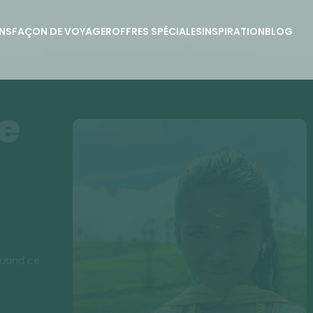
NS
FAÇON DE VOYAGER
OFFRES SPÉCIALES
INSPIRATION
BLOG
le
(quand ce