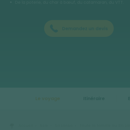
De la poterie, du char à bœuf, du catamaran, du VTT.
Demandez un devis
Le voyage
Itinéraire
Accueil
Asie
Sri Lanka
Toute la famille au Sri La