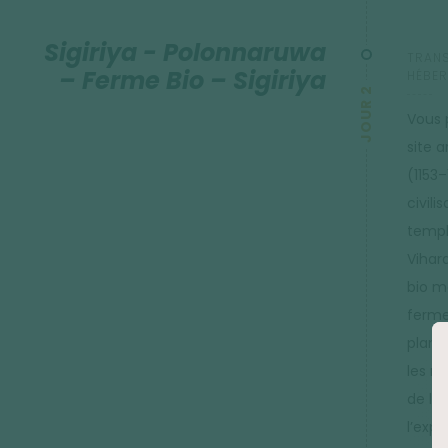
Sigiriya - Polonnaruwa
TRANS
– Ferme Bio – Sigiriya
HÉBER
JOUR 2
Vous 
site 
(1153
civili
templ
Vihar
bio m
ferme
plant
les ri
de la 
l’exp