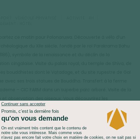
PORT :
VÉHICULE PRIVATISÉ
ACTIVITÉ :
4H
GEMENT :
HÔTEL
partez ce matin pour Polonaruwa. Découverte à vélo d’un
archéologique du XIIe siècle, fondé par le roi Parakrama Bahu
–1186), symbole de la renaissance et du déclin de la
sation cingalaise. Visite du palais royal, du temple de Shiva, de
es bouddhistes dont le Vatadage, et du site rupestre de Gal
ae avec ses trois statues de Bouddha. Transfert à la ferme
oderne – CIC FARM dans un superbe parc arboré. Visite de la
 et observation des oiseaux. Vous découvrirez les
ations de manguiers, les différentes cultures maraichères,
zières et le lac d'irrigation de la ferme, les différentes étapes
production du lait caillé et préparation des fruits pour
ortation. Déjeuner près des rizières exclusivement préparé