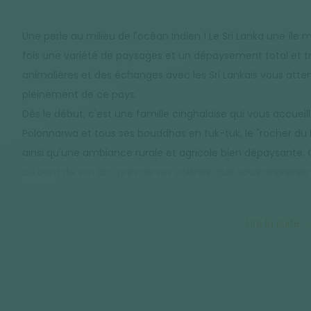
Une perle au milieu de l'océan Indien ! Le Sri Lanka une île m
fois une variété de paysages et un dépaysement total et tr
animalières et des échanges avec les Sri Lankais vous atte
pleinement de ce pays.
Dès le début, c'est une famille cinghalaise qui vous accue
Polonnarwa et tous ses bouddhas en tuk-tuk, le "rocher du
ainsi qu'une ambiance rurale et agricole bien dépaysante. C'
au bord de son lac, près de ses collines, que vous apprenez 
précieusement gardée dans le très beau temple. Le lendem
éléphants, que vous approchez de très près. Les montagnes 
Lire la suite
rafraîchissent ensuite de leur altitude. Les bâtiments colo
habitations sri lankaises que vous avez vu auparavant. C'es
montagnes pour de jolies randonnées et balades en VTT. To
d'éléphants sauvages, buffles, tortues, crocodiles et autres
dans le parc National d'Udawalawe. Après toutes ces émotio