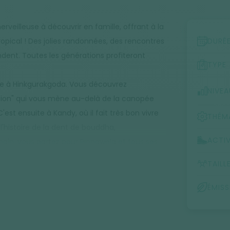
erveilleuse à découvrir en famille, offrant à la
opical ! Des jolies randonnées, des rencontres
DURÉ
ndent. Toutes les générations profiteront
TYPE
ille à Hinkgurakgoda. Vous découvrez
NIVEA
 lion" qui vous mène au-delà de la canopée
est ensuite à Kandy, où il fait très bon vivre
THÉM
l'histoire de la dent de bouddha,
ACTIV
ain, vous partez pour Pinnawela et tous ses
et les théiers de Nuwara Eliya vous
TAILL
niaux britanniques tranchent avec les
t en train que vous rejoignez d'autres
ÉMIS
ut cela avant d'aller rencontrer les troupeaux
 paons magnifiques lors d'un safari inoubliable
ns et la diversité des aventures que vous