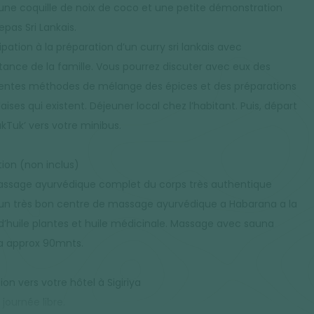
une coquille de noix de coco et une petite démonstration
epas Sri Lankais.
ipation à la préparation d’un curry sri lankais avec
istance de la famille. Vous pourrez discuter avec eux des
rentes méthodes de mélange des épices et des préparations
aises qui existent. Déjeuner local chez l’habitant. Puis, départ
ukTuk’ vers votre minibus.
tion (non inclus)
ssage ayurvédique complet du corps très authentique
un très bon centre de massage ayurvédique a Habarana a la
d’huile plantes et huile médicinale. Massage avec sauna
a approx 90mnts.
ion vers votre hôtel à Sigiriya
 journée libre.