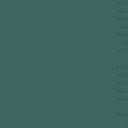
dans 
d’un r
Partic
l’ass
diffé
cingal
en ‘T
En op
Un ma
dans 
base 
durer
Direct
Fin de