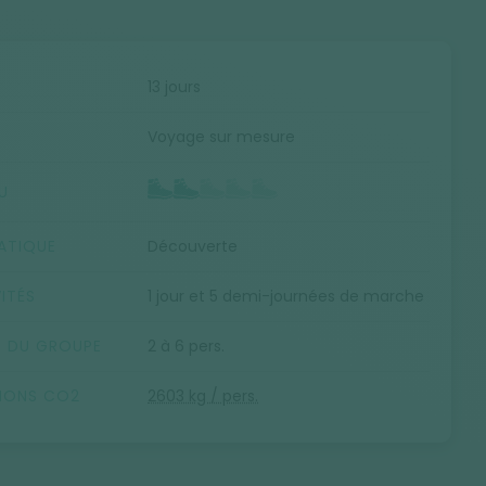
E
13 jours
Voyage sur mesure
U
ATIQUE
Découverte
ITÉS
1 jour et 5 demi-journées de marche
E DU GROUPE
2 à 6 pers.
SIONS CO2
2603 kg / pers.