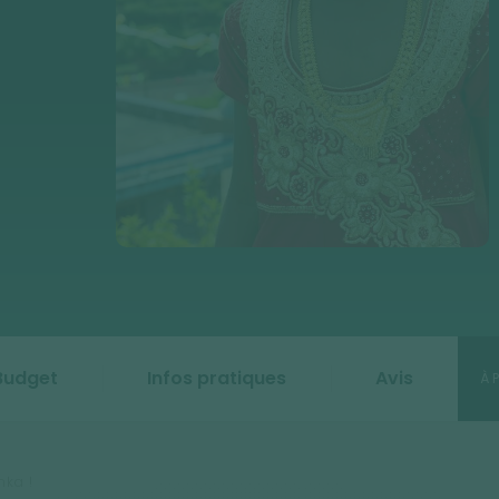
Budget
Infos pratiques
Avis
À 
nka !