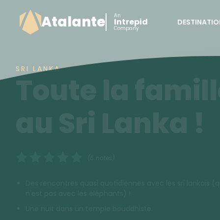
An
Atalante
Intrepid
DESTINATIO
Company
SRI LANKA
Toute la famil
au Sri Lanka !
(6 notes)
Des rencontres quasi quotidiennes avec les sri lankais 
n'est pas avec les éléphants) !
Une nuit dans un temple bouddhiste.