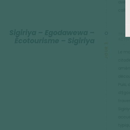
avec 
caillé
Sigiriya – Egodawewa –
TRANS
Écotourisme – Sigiriya
ACTIVI
JOUR 3
Le mat
citade
aména
décou
Puis,
d’Egod
traver
Sigiri
accue
typiq