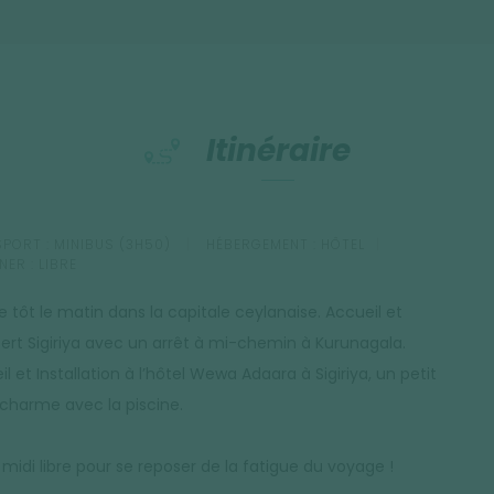
isiaque du sud de l'île.
Itinéraire
PORT :
MINIBUS (3H50)
HÉBERGEMENT :
HÔTEL
NER :
LIBRE
e tôt le matin dans la capitale ceylanaise. Accueil et
fert Sigiriya avec un arrêt à mi-chemin à Kurunagala.
l et Installation à l’hôtel Wewa Adaara à Sigiriya, un petit
 charme avec la piscine.
 midi libre pour se reposer de la fatigue du voyage !