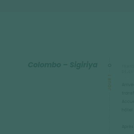
venez de vivre, vous partez vous reposer sur une plage parad
Colombo – Sigiriya
TRANS
DÉJEU
JOUR 1
Arrivé
trans
Accuei
hôtel
Après