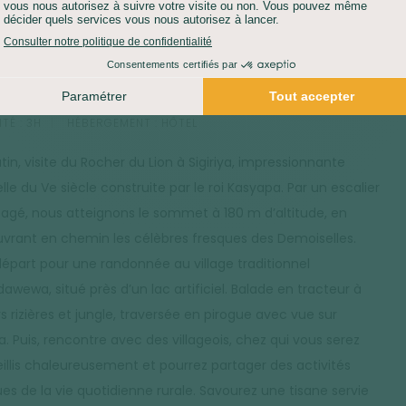
des produits de la ferme. Des légumes, des fruits et du lait
 pour le dessert. Retour à votre hôtel à Sigiriya
PORT :
VÉHICULE PRIVATISÉ
MARCHE :
1H30
TÉ :
3H
HÉBERGEMENT :
HÔTEL
in, visite du Rocher du Lion à Sigiriya, impressionnante
lle du Ve siècle construite par le roi Kasyapa. Par un escalier
gé, nous atteignons le sommet à 180 m d’altitude, en
vrant en chemin les célèbres fresques des Demoiselles.
 départ pour une randonnée au village traditionnel
awewa, situé près d’un lac artificiel. Balade en tracteur à
s rizières et jungle, traversée en pirogue avec vue sur
ya. Puis, rencontre avec des villageois, chez qui vous serez
illis chaleureusement et pourrez partager des activités
ues de la vie quotidienne rurale. Savourez une tisane servie