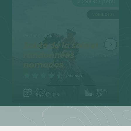
3 299 € / pers.
idéal !
Réservez dès maintenant
pour être assurés de
VOL INCLUS
vivre une grande aventure en Asie Centrale cet été
!
OUZBEKISTAN
Route de la soie et
randonnées
nomades
(81 notes)
DÉPART
NIVEAU
09/08/2026
2/5