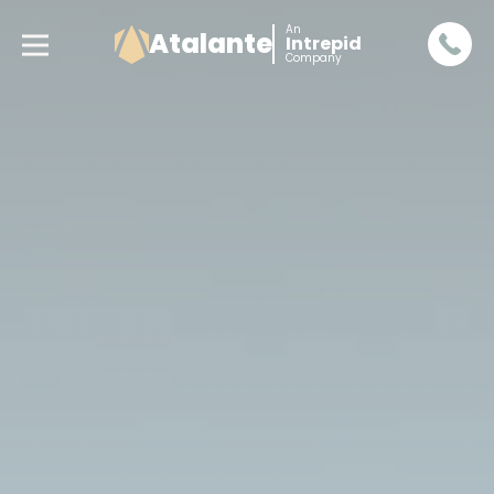
An
Atalante
Intrepid
Company