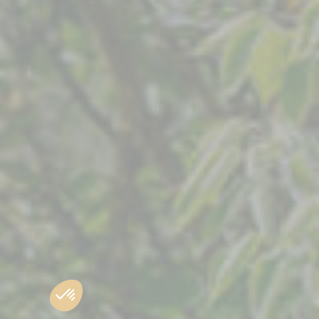
Plusieurs options s’offrent à vous pour réserver votre
voyage :
→ directement en ligne, sur la page du voyage, en
cliquant sur “Réserver” à la date choisie
→ par téléphone, auprès d’un de nos conseillers, au
04.81.68.55.60
→ par mail à l’adresse suivante :
https://www.atalante.fr/demander-un-devis