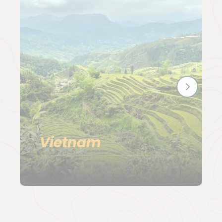
temples anciens, le
Sri Lanka
combine
parfaitement détente et exploration. Un équilibre
nature et culture que l’on retrouve également au
Mexiqu
e, entre découverte des vestiges mayas,
trek au cœur de la jungle et détente dans les
cénotes.
Quel pays pour randonner en janvier ?
Terre mythique, la
Patagonie
, entre
Argentine
et
Vietnam
Chili
, est une destination de choix pour les
amoureux de glaciers majestueux, de lacs aux bleus
éclatants et de vastes plaines avec, à la clé, des
randonnées inoubliables. Plus près de chez nous, les
Vosges
vous attendent pour des randonnées
raquettes au cœur de forêts enneigées ou, pour