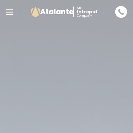
An
Atalante
Intrepid
Company