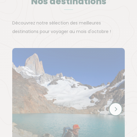
Nos destinations
Partir selon vos envies en
octobre
Découvrez notre sélection des meilleures
destinations pour voyager au mois d'octobre !
Amateurs de randonnée, de culture ou envie de
soleil ? Il y en a pour tous les goûts en octobre.
Des destinations pour randonner en
octobre
Pour randonner en octobre, nous vous conseillons
de choisir l'Éthiopie. L'
Éthiopie
vous permet d'allier
randonnées et rencontres, entre ascensions et
traditions ancestrales. De la vallée de l'Omo au
massif du Bale, ce pays offre de nombreuses
possibilités.