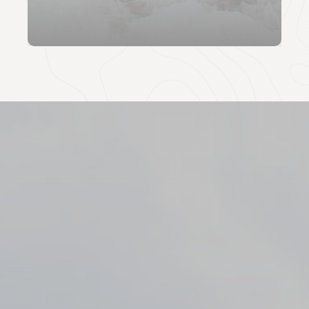
Par mail, à l’adresse qui suit :
https://atalante.fr/demander-un-devis
.