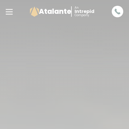
An
Atalante
Intrepid
Company