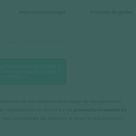
Inspirations voyages
Portraits de guides
en voyage : conseils et méthodes
de l’hydratation en voyage ?
 de traiter l’eau en voyage ?
 en voyage ?
pleinement de son aventure sans risquer de désagréments
eigner correctement en amont sur les
précautions sanitaires
l’eau contaminée qui demeure le risque le plus important