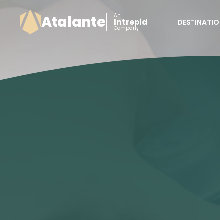
An
Atalante
Intrepid
DESTINATIO
Company