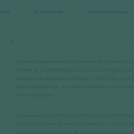
Blog
Actus du trek
Conseils pratiques
Accueil
Blog
Récits de voyages
Voyage à l'Est 
Comme chaque année, avec le retour des beaux jours, m
Terrains de jeu privilégiés pour nous, nous ne épanouissons
caillouteux et les pierriers d’altitude. Cette année, nous 
isolées de la planète, un territoire mythique où notre 
l’Est du Groenland.
Nos voisines pantoufles nous demandent régulièrement pou
canapé ? Nous leur répondons qu’elles sont à côté de l
celle qui nous conduira loin de ce placard où nous patie