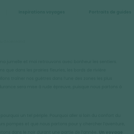
Inspirations voyages
Portraits de guides
du Groenland
a jumelle et moi retrouvons avec bonheur les sentiers.
 que dans les prairies fleuries, les bords de rivière
allons traîner nos guêtres dans l’une des zones les plus
endurance sera mise à rude épreuve, puisque nous partons à
rquoi un tel périple. Pourquoi aller si loin du confort du
eurs pompes et que nous partons pour y chercher l’aventure,
ntons dans le noir durant une partie de l’année.
Un voyage