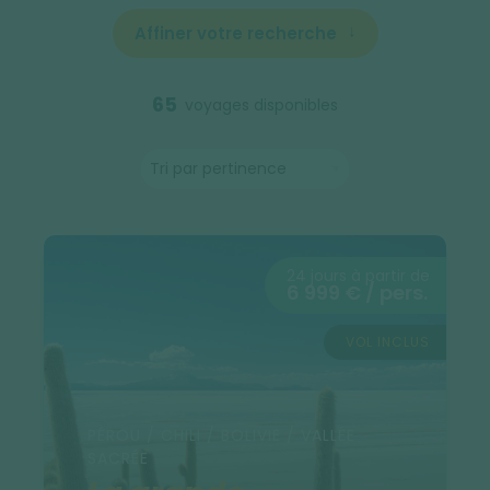
Affiner votre recherche
65
voyages disponibles
24 jours à partir de
6 999 € / pers.
VOL INCLUS
PÉROU / CHILI / BOLIVIE / VALLÉE
SACRÉE