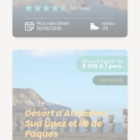
(40 notes)
PROCHAIN DÉPART
NIVEAU
19/09/2026
1/5
20 jours à partir de
8 299 € / pers.
VOL INCLUS
CHILI / BOLIVIE
Désert d'Atacama,
Sud Lipez et Île de
Pâques