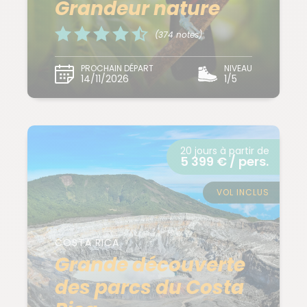
Grandeur nature
(374 notes)
PROCHAIN DÉPART
NIVEAU
14/11/2026
1/5
20 jours à partir de
5 399 € / pers.
VOL INCLUS
COSTA RICA
Grande découverte
des parcs du Costa