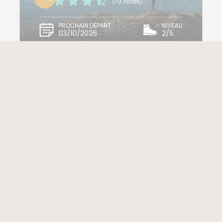
(73 notes)
PROCHAIN DÉPART
NIVEAU
03/10/2026
2/5
17 jours à partir de
8 599 € / pers.
VOL INCLUS
ARGENTINE / CHILI / PATAGONIE
ARGENTINE / PATAGONIE CHILIENNE
De la Patagonie aux
chutes d'Iguazu
(56 notes)