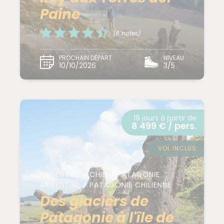
Paine
(8 notes)
PROCHAIN DÉPART
NIVEAU
10/10/2026
3/5
19 jours à partir de
8 499 € / pers.
VOL INCLUS
ARGENTINE / CHILI / PATAGONIE
ARGENTINE / PATAGONIE CHILIENNE
Des glaciers de
Patagonie à l'île de