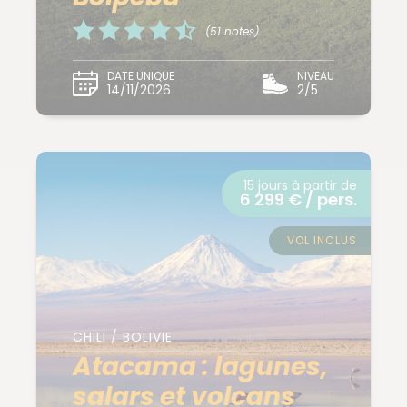
(51 notes)
DATE UNIQUE
NIVEAU
14/11/2026
2/5
15 jours à partir de
6 299 € / pers.
VOL INCLUS
CHILI / BOLIVIE
Atacama : lagunes,
salars et volcans