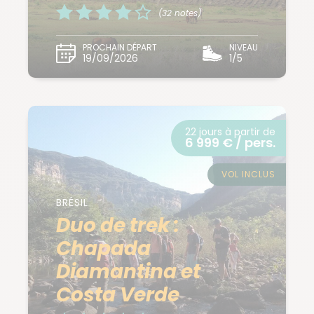
(32 notes)
PROCHAIN DÉPART
NIVEAU
19/09/2026
1/5
22 jours à partir de
6 999 € / pers.
VOL INCLUS
BRÉSIL
Duo de trek :
Chapada
Diamantina et
Costa Verde