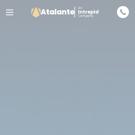
An
Atalante
Intrepid
Company