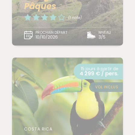
Pâques
(1 note)
PROCHAIN DÉPART
NIVEAU
10/10/2026
3/5
15 jours à partir de
4 299 € / pers.
VOL INCLUS
COSTA RICA