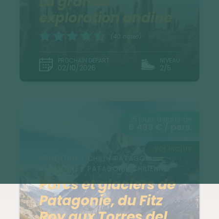
La grande
exploration andine
(40 notes)
PROCHAIN DÉPART
NIVEAU
02/10/2026
2/5
15 jours à partir de
6 499 € / pers.
VOL INCLUS
ARGENTINE / CHILI / PATAGONIE
ARGENTINE / PATAGONIE CHILIENNE
Parcs et glaciers de
Patagonie, du Fitz
Roy aux Torres del