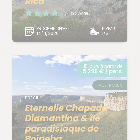
Rica
(90 notes)
PROCHAIN DÉPART
NIVEAU
14/11/2026
1/5
15 jours à partir de
5 299 € / pers.
VOL INCLUS
BRÉSIL
Eternelle Chapada
Diamantina & île
paradisiaque de
Boipeba