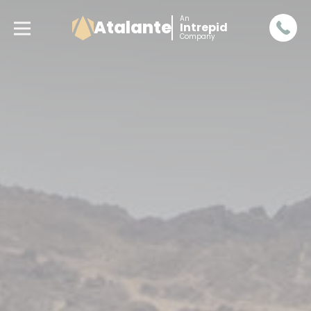
An
Atalante
Intrepid
Company