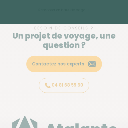
Remonter en haut de page
BESOIN DE CONSEILS ?
Un projet de voyage, une
question ?
Contactez nos experts
04 81 68 55 60