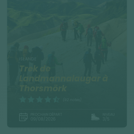
ISLANDE
Trek de
Landmannalaugar à
Thorsmörk
(92 notes)
PROCHAIN DÉPART
NIVEAU
09/08/2026
3/5