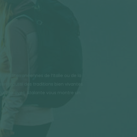
s méditerranéennes de l’Italie ou de la
erve aussi des traditions bien vivantes
n Europe avec Atalante vous montre un