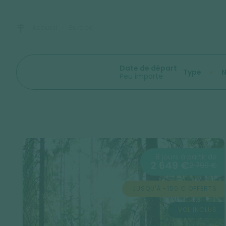
Accueil
Europe
Date de départ
Type
N
Peu importe
8 jours à partir de
2 649 €
2 799 €
JUSQU'À -150 € OFFERTS
VOL INCLUS