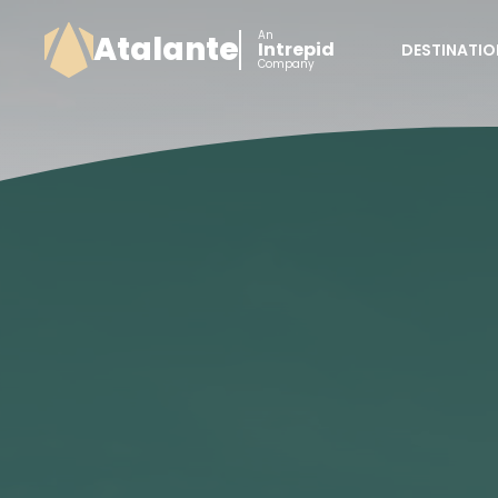
An
Atalante
Intrepid
DESTINATIO
Company