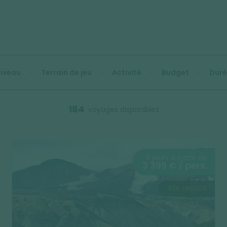
iveau
Terrain de jeu
Activité
Budget
Duré
184
voyages disponibles
8 jours à partir de
3 399 € / pers.
VOL INCLUS