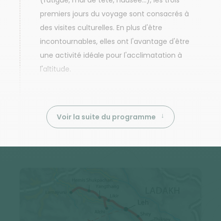
(fatigue, mal de tête, nausée...), les trois
premiers jours du voyage sont consacrés à
des visites culturelles. En plus d'être
incontournables, elles ont l'avantage d'être
une activité idéale pour l'acclimatation à
l'altitude.
Voir la suite du programme