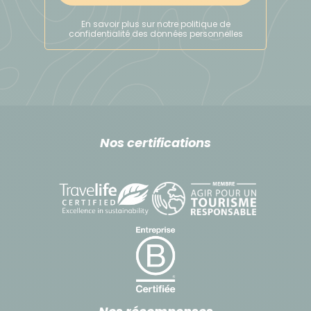
banques. Possibilité d'obtenir du liquide en roupies
En savoir plus sur notre politique de
avec une carte Visa, MasterCard dans les grandes
confidentialité des données personnelles
banques comme la State Bank of India. Les banques
ouvrent de 10 h à 14 h du lundi au vendredi et de 10 h
à 12 h le samedi une semaine sur deux.
Pensez à toujours conserver sur vous des roupies en
petites coupures pour les dépenses courantes,
Nos certifications
comme l'utilisation du "rickshaw" (pousse-pousse).
Pour les repas à Delhi ou Agra, prévoyez 5 à 8
€/repas
Artisanat à acheter sur place et sensibilisation sur la
sauvegarde d’espèces animales et végétales :
En règle générale, les voyageurs doivent se garder
d’abuser de la tentation de populations démunies à
vendre des objets traditionnels, ou faisant partie du