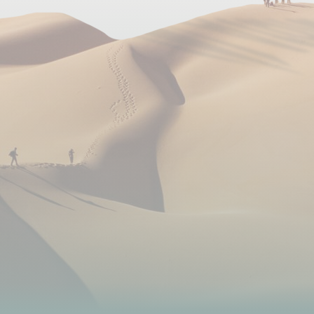
votre voyage, vous êtes accompagné par nos
guides d'aventure, mobilisés à 100% pour vous faire
découvrir des endroits insolites en pleine nature.
Guide accompagnateur local francophone,
connaisseur de l'environnement et des
populations locales.
Rudra Basnet
.
Une équipe locale pour la logistique pendant les
étapes de trekking (cuisinier, assistants...)
Chauffeur pour les transferts routiers.
Alimentation
La gastronomie ladakhie est essentiellement
connue pour ses délicieux momos et ses
différentes soupes de nouilles aux légumes. Sur nos