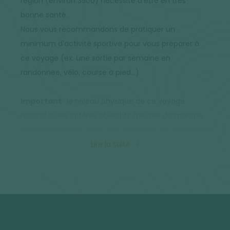
région (environ 3500) nécessite d'être en très
bonne santé.
Nous vous recommandons de pratiquer un
minimum d'activité sportive pour vous préparer à
ce voyage (ex. une sortie par semaine en
randonnée, vélo, course à pied...)
Important
: le niveau physique de ce voyage
répond à des critères objectifs (heures de marche
et dénivelés). Ce niveau ne prend pas en compte le
climat, l'altitude et les autres paramètres extérieurs
Lire la suite
qui peuvent venir renforcer la difficulté. N'hésitez
pas à nous contacter pour plus d'informations.
Les températures varient entre -15 et -25°C la nuit.
En journée, elles peuvent atteindre entre -5 et 10°C