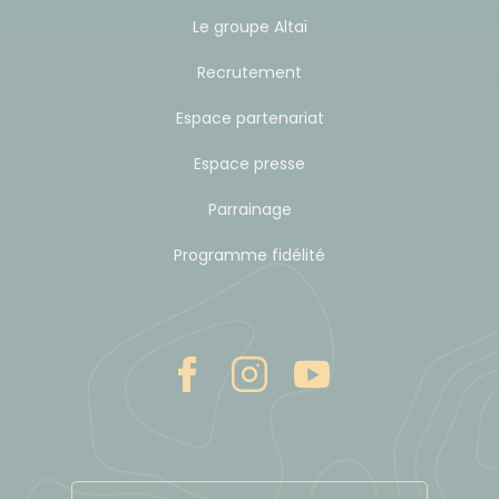
Le groupe Altaï
Les transferts routiers sont réalisés en véhicules
privatisés au Ladakh, et parfois en transport
Recrutement
public à Delhi.
Espace partenariat
N.B. Delhi est une ville réputée pour ses
embouteillages. Pour gagner du temps et
Espace presse
s'immerger un peu plus dans la vie locale, nous
Parrainage
pourrons prendre le métro ou des tuk-tuks pour
nous déplacer.
Programme fidélité
Vols intérieurs : Delhi - Leh aller-retour. Ces vols
ne décollent que le matin, en raison des
conditions météorologiques souvent
défavorables l'après-midi (survole de la barrière
himalayenne). A ce titre, ils peuvent aussi être
annulés si les conditions de sécurité en vol ne
sont pas réunies : nous incluons pour cela une
journée de sécurité à Delhi en fin de voyage.