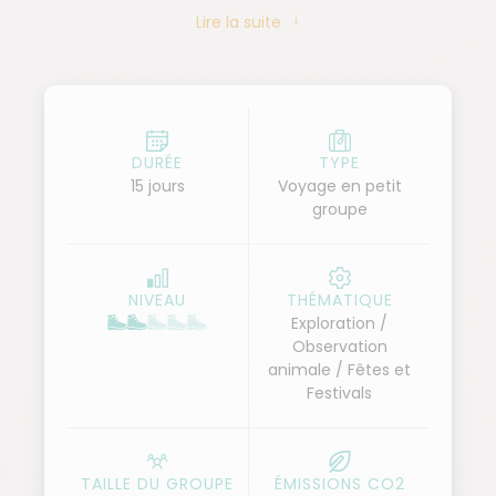
sommets enneigés. Nous participons aux festivals
Lire la suite
colorés de Stok et de Matho Mathog Namrang, où
nous serons enchantés par les danses masquées et
les rituels ancestraux célébrant la richesse culturelle
du Ladakh. Une aventure inoubliable mêlant
observation animalière, découvertes culturelles, et
DURÉE
TYPE
15 jours
Voyage en petit
spiritualité pour des souvenirs inoubliables.
groupe
NIVEAU
THÉMATIQUE
Exploration /
Observation
animale / Fêtes et
Festivals
TAILLE DU GROUPE
ÉMISSIONS CO2