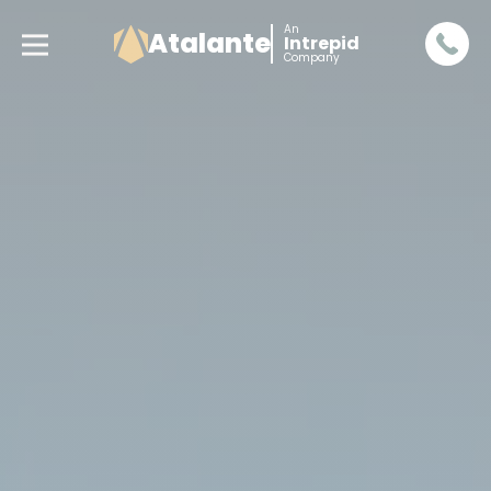
An
Atalante
Intrepid
Company