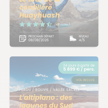
cordillère
Huayhuash
(48 notes)
PROCHAIN DÉPART
NIVEAU
08/08/2026
4/5
24 jours à partir de
5 899 € / pers.
VOL INCLUS
PÉROU / BOLIVIE / VALLÉE SACRÉE
L'altiplano : des
lagunes du Sud