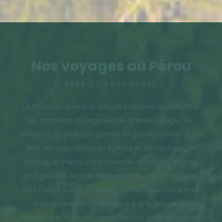
Nos voyages au Pérou
TREK ET RANDONNÉE
Le Pérou ou quand la culture s’associe au trek ! Car
les amateurs de lagunes, de grands alpages, de
bivouacs au pied des géants de glace peuvent aussi
être des passionnés de culture et de vestiges. Un
voyage au Pérou, c’est marcher entre montagnes
et légendes. Ainsi, le Machu Picchu, le lac Titicaca,
font l'objet d'un trek, le long de l'antique route Inca.
Du sommet de l'Ausangate à la quiétude de
l'Amazonie, le Pérou vous offre une belle aventure !