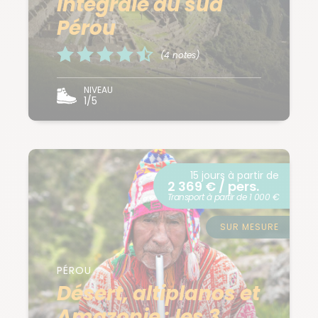
intégrale du sud
Pérou
(4 notes)
NIVEAU
1/5
15 jours à partir de
2 369 € / pers.
Transport à partir de 1 000 €
SUR MESURE
PÉROU
Désert, altiplanos et
Amazonie : les 3