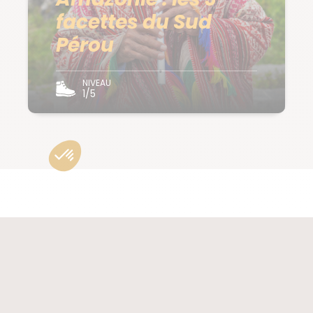
facettes du Sud
Pérou
NIVEAU
1/5
PRÉPARER SON VOYAGE
au Pérou
Guide de voyage
Notre équipe locale