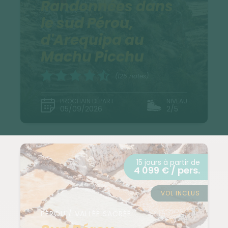
Randonnées dans
le sud Pérou,
d'Arequipa au
Machu Picchu
(125 notes)
PROCHAIN DÉPART
NIVEAU
05/09/2026
2/5
15 jours à partir de
4 099 € / pers.
VOL INCLUS
PÉROU / VALLÉE SACRÉE