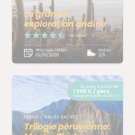
SACRÉE
La grande
exploration andine
(40 notes)
PROCHAIN DÉPART
NIVEAU
02/10/2026
2/5
14 jours à partir de
1 999 € / pers.
Transport à partir de 900 €
PÉROU / VALLÉE SACRÉE
Trilogie péruvienne: