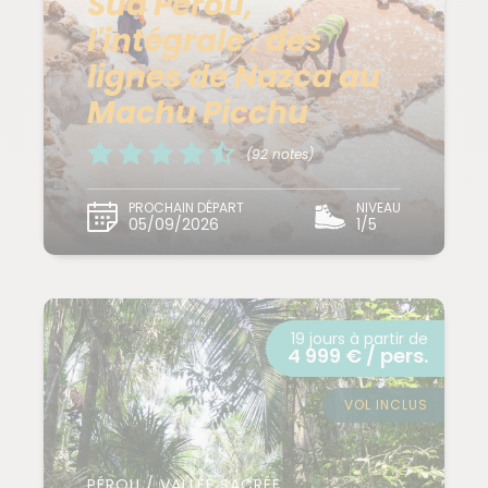
Sud Pérou,
l'intégrale : des
lignes de Nazca au
Machu Picchu
(92 notes)
PROCHAIN DÉPART
NIVEAU
05/09/2026
1/5
19 jours à partir de
4 999 € / pers.
VOL INCLUS
PÉROU / VALLÉE SACRÉE