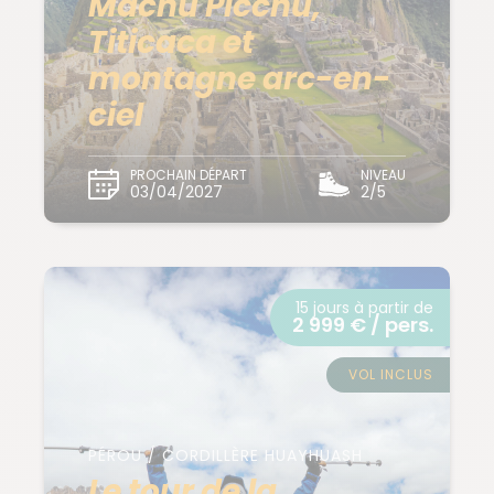
Machu Picchu,
Titicaca et
montagne arc-en-
ciel
PROCHAIN DÉPART
NIVEAU
03/04/2027
2/5
15 jours à partir de
2 999 € / pers.
VOL INCLUS
PÉROU / CORDILLÈRE HUAYHUASH
Le tour de la