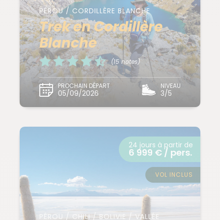
PÉROU / CORDILLÈRE BLANCHE
Trek en Cordillère
Blanche
(15 notes)
PROCHAIN DÉPART
NIVEAU
05/09/2026
3/5
24 jours à partir de
6 999 € / pers.
VOL INCLUS
PÉROU / CHILI / BOLIVIE / VALLÉE